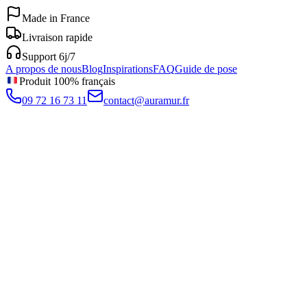
Made in France
Livraison rapide
Support 6j/7
A propos de nous
Blog
Inspirations
FAQ
Guide de pose
Produit 100% français
09 72 16 73 11
contact@auramur.fr