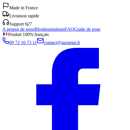
Made in France
Livraison rapide
Support 6j/7
A propos de nous
Blog
Inspirations
FAQ
Guide de pose
Produit 100% français
09 72 16 73 11
contact@auramur.fr