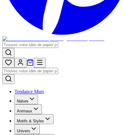
Tendance Murs
Nature
Animaux
Motifs & Styles
Univers