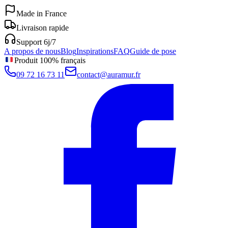
Made in France
Livraison rapide
Support 6j/7
A propos de nous
Blog
Inspirations
FAQ
Guide de pose
Produit 100% français
09 72 16 73 11
contact@auramur.fr