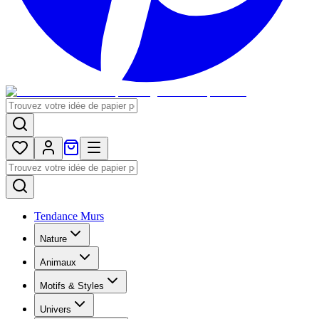
Tendance Murs
Nature
Animaux
Motifs & Styles
Univers