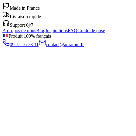
Made in France
Livraison rapide
Support 6j/7
A propos de nous
Blog
Inspirations
FAQ
Guide de pose
Produit 100% français
09 72 16 73 11
contact@auramur.fr