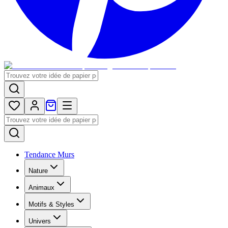
Tendance Murs
Nature
Animaux
Motifs & Styles
Univers