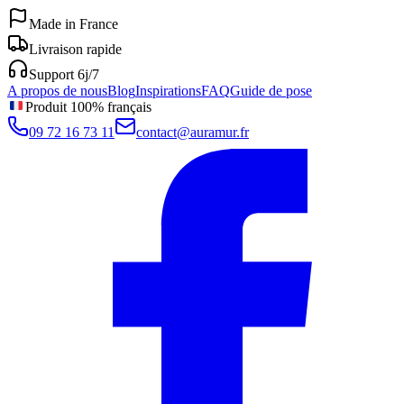
Made in France
Livraison rapide
Support 6j/7
A propos de nous
Blog
Inspirations
FAQ
Guide de pose
Produit 100% français
09 72 16 73 11
contact@auramur.fr