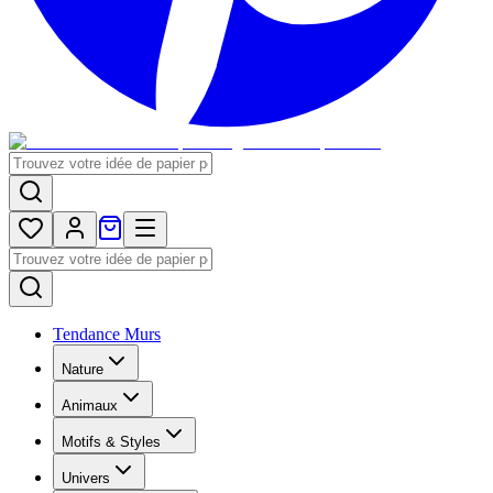
Tendance Murs
Nature
Animaux
Motifs & Styles
Univers