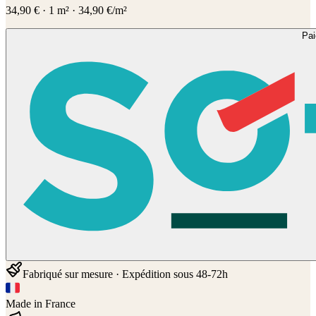
34,90
€
·
1
m² ·
34,90
€/m²
Pa
Fabriqué sur mesure · Expédition sous 48-72h
Made in France