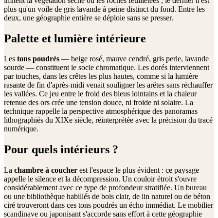
imitent la végétation sèche ou les roches feuilletées ; le dernier n'est
plus qu'un voile de gris lavande à peine distinct du fond. Entre les
deux, une géographie entière se déploie sans se presser.
Palette et lumière intérieure
Les
tons poudrés
— beige rosé, mauve cendré, gris perle, lavande
sourde — constituent le socle chromatique. Les dorés interviennent
par touches, dans les crêtes les plus hautes, comme si la lumière
rasante de fin d'après-midi venait souligner les arêtes sans réchauffer
les vallées. Ce jeu entre le froid des bleus lointains et la chaleur
retenue des ors crée une tension douce, ni froide ni solaire. La
technique rappelle la perspective atmosphérique des panoramas
lithographiés du XIXe siècle, réinterprétée avec la précision du tracé
numérique.
Pour quels intérieurs ?
La
chambre à coucher
est l'espace le plus évident : ce paysage
appelle le silence et la décompression. Un couloir étroit s'ouvre
considérablement avec ce type de profondeur stratifiée. Un bureau
ou une bibliothèque habillés de bois clair, de lin naturel ou de béton
ciré trouveront dans ces tons poudrés un écho immédiat. Le mobilier
scandinave ou japonisant s'accorde sans effort à cette géographie