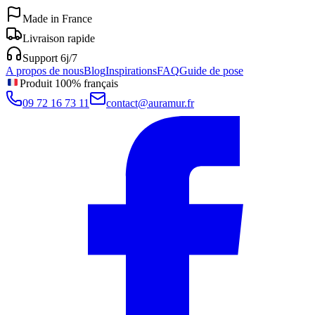
Made in France
Livraison rapide
Support 6j/7
A propos de nous
Blog
Inspirations
FAQ
Guide de pose
Produit 100% français
09 72 16 73 11
contact@auramur.fr