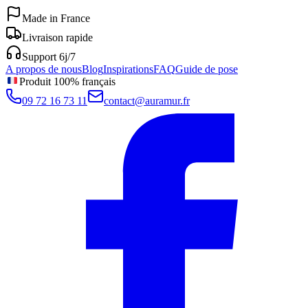
Made in France
Livraison rapide
Support 6j/7
A propos de nous
Blog
Inspirations
FAQ
Guide de pose
Produit 100% français
09 72 16 73 11
contact@auramur.fr