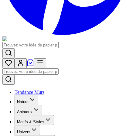
Tendance Murs
Nature
Animaux
Motifs & Styles
Univers