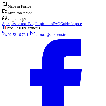
Made in France
Livraison rapide
Support 6j/7
A propos de nous
Blog
Inspirations
FAQ
Guide de pose
Produit 100% français
09 72 16 73 11
contact@auramur.fr