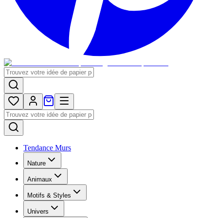
Tendance Murs
Nature
Animaux
Motifs & Styles
Univers