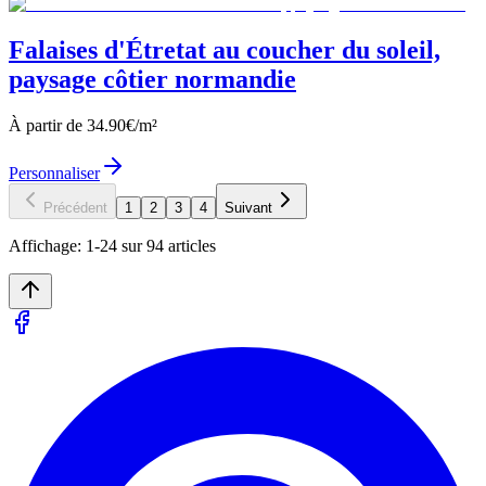
Falaises d'Étretat au coucher du soleil,
paysage côtier normandie
À partir de
34.90
€/m²
Personnaliser
Précédent
1
2
3
4
Suivant
Affichage:
1
-
24
sur
94
articles