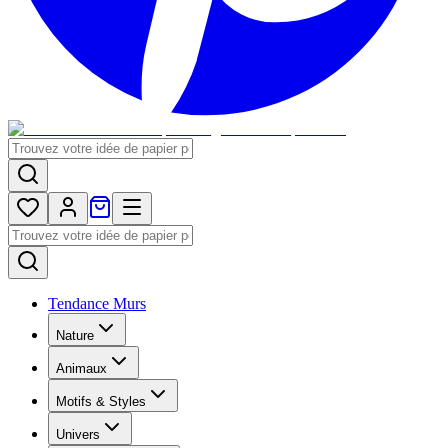
Tendance Murs
Nature
Animaux
Motifs & Styles
Univers