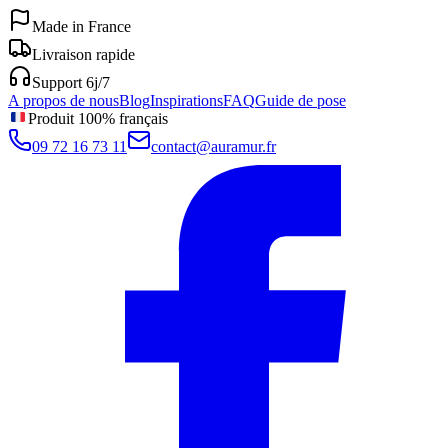
Made in France
Livraison rapide
Support 6j/7
A propos de nous
Blog
Inspirations
FAQ
Guide de pose
Produit 100% français
09 72 16 73 11
contact@auramur.fr