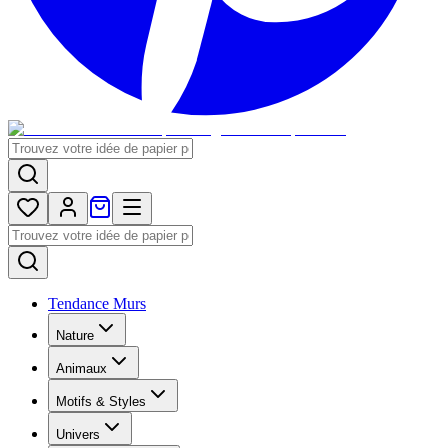
Tendance Murs
Nature
Animaux
Motifs & Styles
Univers