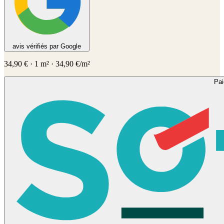
avis vérifiés par Google
34,90
€
·
1
m² ·
34,90
€/m²
Pa