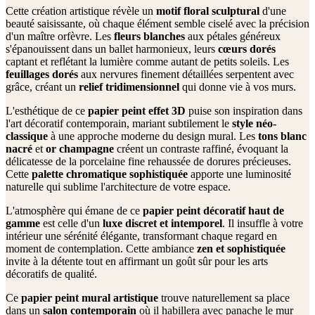
Cette création artistique révèle un
motif floral sculptural
d'une
beauté saisissante, où chaque élément semble ciselé avec la précision
d'un maître orfèvre. Les
fleurs blanches
aux pétales généreux
s'épanouissent dans un ballet harmonieux, leurs
cœurs dorés
captant et reflétant la lumière comme autant de petits soleils. Les
feuillages dorés
aux nervures finement détaillées serpentent avec
grâce, créant un
relief tridimensionnel
qui donne vie à vos murs.
L'esthétique de ce
papier peint effet 3D
puise son inspiration dans
l'art décoratif contemporain, mariant subtilement le
style néo-
classique
à une approche moderne du design mural. Les
tons blanc
nacré
et
or champagne
créent un contraste raffiné, évoquant la
délicatesse de la porcelaine fine rehaussée de dorures précieuses.
Cette
palette chromatique sophistiquée
apporte une luminosité
naturelle qui sublime l'architecture de votre espace.
L'atmosphère qui émane de ce
papier peint décoratif haut de
gamme
est celle d'un
luxe discret et intemporel
. Il insuffle à votre
intérieur une sérénité élégante, transformant chaque regard en
moment de contemplation. Cette ambiance
zen et sophistiquée
invite à la détente tout en affirmant un goût sûr pour les arts
décoratifs de qualité.
Ce
papier peint mural artistique
trouve naturellement sa place
dans un
salon contemporain
où il habillera avec panache le mur