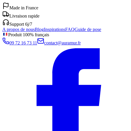
Made in France
Livraison rapide
Support 6j/7
A propos de nous
Blog
Inspirations
FAQ
Guide de pose
Produit 100% français
09 72 16 73 11
contact@auramur.fr