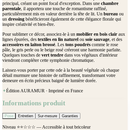
principal, créant un point focal d'exception. Dans une
chambre
parentale
, il apportera une touche de romantisme raffiné,
particulièrement mis en valeur derrière la tête de lit. Un
bureau
ou
un
dressing
bénéficieront également de cette élégance florale qui
inspire créativité et bien-être.
Pour sublimer ce décor, associez-le à un
mobilier en bois clair
aux
lignes épurées, des
textiles en lin naturel
ou
soie sauvage
, et des
accessoires en laiton brossé
. Les
tons poudrés
comme le rose
pâle, le gris perle ou le beige rosé créeront une harmonie parfaite.
Quelques touches de
vert tendre
dans vos végétaux d'intérieur
viendront compléter cette symphonie chromatique.
Laissez-vous porter par cette ode à la beauté végétale où chaque
détail murmure une histoire de raffinement, transformant votre
demeure en écrin précieux baigné de lumière dorée.
✦
Édition AURAMUR · Imprimé en France
Informations produit
Pose
Entretien
Sur-mesure
Garanties
Niveau
⭐⭐☆☆☆
— Accessible à tout bricoleur