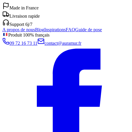
Made in France
Livraison rapide
Support 6j/7
A propos de nous
Blog
Inspirations
FAQ
Guide de pose
Produit 100% français
09 72 16 73 11
contact@auramur.fr