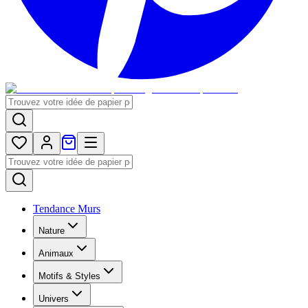
Tendance Murs
Nature
Animaux
Motifs & Styles
Univers