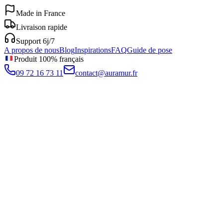
Made in France
Livraison rapide
Support 6j/7
A propos de nous
Blog
Inspirations
FAQ
Guide de pose
Produit 100% français
09 72 16 73 11
contact@auramur.fr