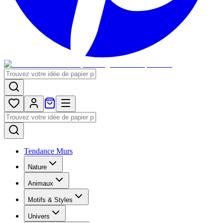
Tendance Murs
Nature
Animaux
Motifs & Styles
Univers