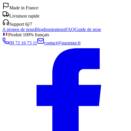
Made in France
Livraison rapide
Support 6j/7
A propos de nous
Blog
Inspirations
FAQ
Guide de pose
Produit 100% français
09 72 16 73 11
contact@auramur.fr