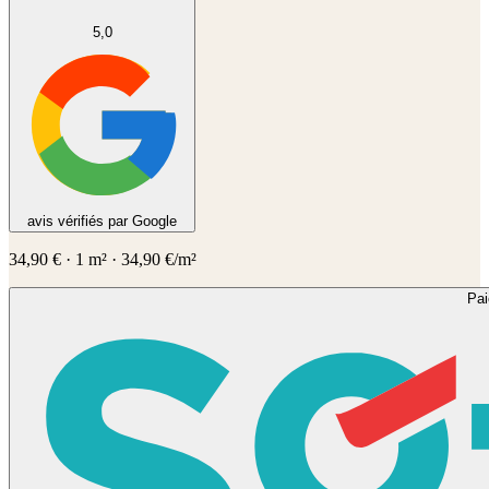
5,0
avis vérifiés par Google
34,90
€
·
1
m² ·
34,90
€/m²
Pa