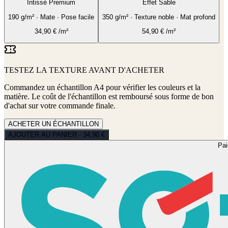
Intissé Premium
Effet Sable
190 g/m² · Mate · Pose facile
350 g/m² · Texture noble · Mat profond
34,90
€
/m²
54,90
€
/m²
TESTEZ LA TEXTURE AVANT D'ACHETER
Commandez un échantillon A4 pour vérifier les couleurs et la
matière. Le coût de l'échantillon est remboursé sous forme de bon
d'achat sur votre commande finale.
ACHETER UN ÉCHANTILLON
AJOUTER AU PANIER - 34,90 €
Pa