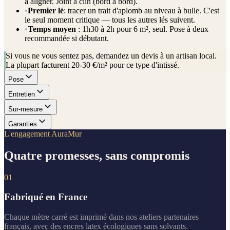
à aligner. Joint à clin (bord à bord).
•
Premier lé
: tracer un trait d'aplomb au niveau à bulle. C'est
le seul moment critique — tous les autres lés suivent.
•
Temps moyen
: 1h30 à 2h pour 6 m², seul. Pose à deux
recommandée si débutant.
Si vous ne vous sentez pas, demandez un devis à un artisan local.
La plupart facturent 20-30 €/m² pour ce type d'intissé.
Pose
Entretien
Sur-mesure
Garanties
L'engagement AuraMur
Quatre promesses, sans compromis
01
Fabriqué en France
Chaque mètre carré est imprimé dans nos ateliers partenaires
français, avec des encres latex écologiques sans solvants.