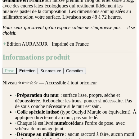
demande en France
sur intissé premium 190g ou effet sable 350g,
avec des encres latex écologiques qui restituent fidèlement les
nuances pastel de la composition. Les dimensions sont ajustées au
millimètre selon votre surface. Livraison sous 48 à 72 heures.
Pour ceux qui savent qu'un espace calme ne s'improvise pas — il se
choisit.
✦
Édition AURAMUR · Imprimé en France
Informations produit
Pose
Entretien
Sur-mesure
Garanties
Niveau
⭐⭐☆☆☆
— Accessible à tout bricoleur
•
Préparation du mur
: surface lisse, propre, sèche et
dépoussiérée. Reboucher les trous, poncer si nécessaire. Pas
de sous-couche nécessaire si le mur est sain.
•
Colle spéciale intissé
(type Quelyd Murale ou équivalent). À
appliquer directement au mur, pas sur le lé.
•
Chaque lé est livré
numéroté
dans l'ordre de pose, avec
schéma de montage joint.
•
Découpe au millimètre
: aucun raccord à faire, aucun motif