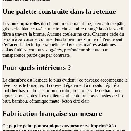
Une palette construite dans la retenue
Les
tons aquarellés
dominent : rose corail dilué, bleu ardoise pâle,
gris perle, blanc cassé et une touche d'ambre orangé là où le soleil
filtre à travers la brume. Aucune couleur ne crie. Chacune cède du
terrain à sa voisine, comme dans la peinture sumi-e où l'encre sait
s'effacer. La technique rappelle les lavis des maîtres asiatiques —
aplats fluides, contours suggérés, profondeur obtenue par
transparence plutôt que par contraste.
Pour quels intérieurs ?
La
chambre
est l'espace le plus évident : ce paysage accompagne le
réveil sans le brusquer. Il convient également à un salon épuré à
mobilier bas, en bois clair ou en rotin, ou à une salle de bain aux
lignes japonisantes. Les matières qui l'entourent avec justesse : lin
brut, bambou, céramique matte, béton ciré clair.
Fabrication française sur mesure
Ce
papier peint panoramique sur-mesure
est
imprimé à la