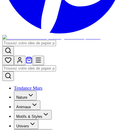
Tendance Murs
Nature
Animaux
Motifs & Styles
Univers