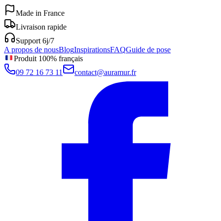
Made in France
Livraison rapide
Support 6j/7
A propos de nous
Blog
Inspirations
FAQ
Guide de pose
Produit 100% français
09 72 16 73 11
contact@auramur.fr