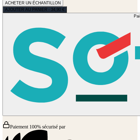
ACHETER UN ÉCHANTILLON
AJOUTER AU PANIER - 34,90 €
Pa
Paiement 100% sécurisé par