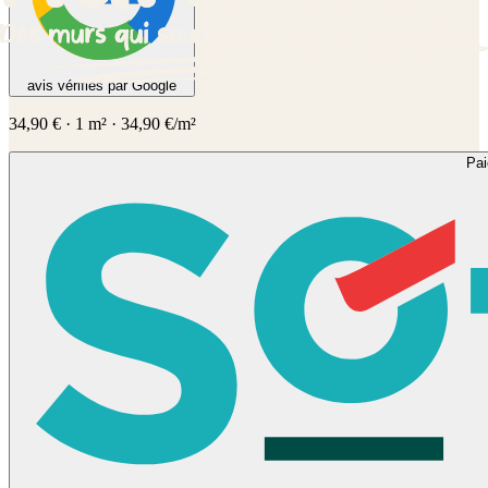
avis vérifiés par Google
34,90
€
·
1
m² ·
34,90
€/m²
Pa