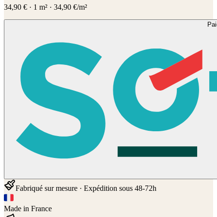
34,90
€
·
1
m² ·
34,90
€/m²
Pa
Fabriqué sur mesure · Expédition sous 48-72h
Made in France