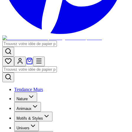
Tendance Murs
Nature
Animaux
Motifs & Styles
Univers