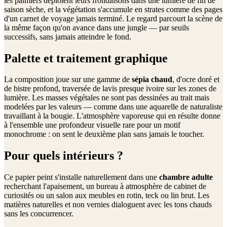
les palmiers déploient leurs frondaisons dans une lumière de fin de
saison sèche, et la végétation s'accumule en strates comme des pages
d'un carnet de voyage jamais terminé. Le regard parcourt la scène de
la même façon qu'on avance dans une jungle — par seuils
successifs, sans jamais atteindre le fond.
Palette et traitement graphique
La composition joue sur une gamme de
sépia chaud
, d'ocre doré et
de bistre profond, traversée de lavis presque ivoire sur les zones de
lumière. Les masses végétales ne sont pas dessinées au trait mais
modelées par les valeurs — comme dans une aquarelle de naturaliste
travaillant à la bougie. L'atmosphère vaporeuse qui en résulte donne
à l'ensemble une profondeur visuelle rare pour un motif
monochrome : on sent le deuxième plan sans jamais le toucher.
Pour quels intérieurs ?
Ce papier peint s'installe naturellement dans une
chambre adulte
recherchant l'apaisement, un bureau à atmosphère de cabinet de
curiosités ou un salon aux meubles en rotin, teck ou lin brut. Les
matières naturelles et non vernies dialoguent avec les tons chauds
sans les concurrencer.