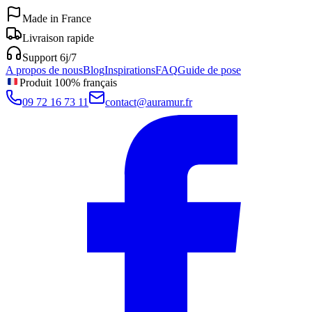
Made in France
Livraison rapide
Support 6j/7
A propos de nous
Blog
Inspirations
FAQ
Guide de pose
Produit 100% français
09 72 16 73 11
contact@auramur.fr