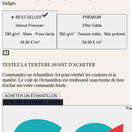
budget.
★ BEST-SELLER
PREMIUM
Intissé Premium
Effet Sable
190 g/m² · Mate · Pose facile
350 g/m² · Texture noble · Mat profond
34,90
€
/m²
54,90
€
/m²
TESTEZ LA TEXTURE AVANT D'ACHETER
Commandez un échantillon A4 pour vérifier les couleurs et la
matière. Le coût de l'échantillon est remboursé sous forme de bon
d'achat sur votre commande finale.
ACHETER UN ÉCHANTILLON
AJOUTER AU PANIER - 34,90 €
Pa