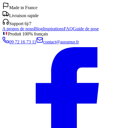
Made in France
Livraison rapide
Support 6j/7
A propos de nous
Blog
Inspirations
FAQ
Guide de pose
Produit 100% français
09 72 16 73 11
contact@auramur.fr