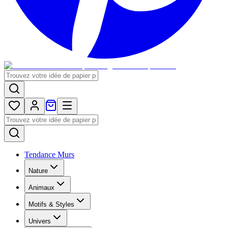
Tendance Murs
Nature
Animaux
Motifs & Styles
Univers