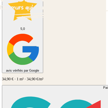
5,0
avis vérifiés par Google
34,90
€
·
1
m² ·
34,90
€/m²
Pa