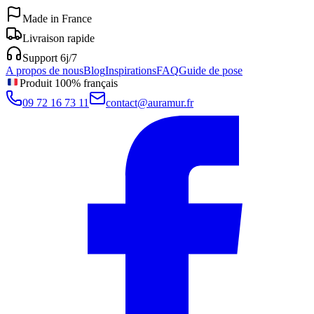
Made in France
Livraison rapide
Support 6j/7
A propos de nous
Blog
Inspirations
FAQ
Guide de pose
Produit 100% français
09 72 16 73 11
contact@auramur.fr