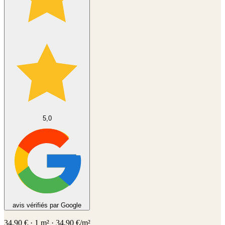
5,0
avis vérifiés par Google
34,90
€
·
1
m² ·
34,90
€/m²