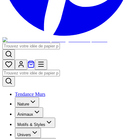
Tendance Murs
Nature
Animaux
Motifs & Styles
Univers