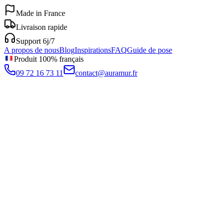
Made in France
Livraison rapide
Support 6j/7
A propos de nous
Blog
Inspirations
FAQ
Guide de pose
Produit 100% français
09 72 16 73 11
contact@auramur.fr