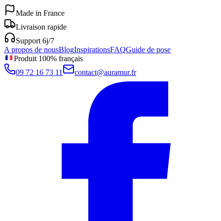
Made in France
Livraison rapide
Support 6j/7
A propos de nous
Blog
Inspirations
FAQ
Guide de pose
Produit 100% français
09 72 16 73 11
contact@auramur.fr