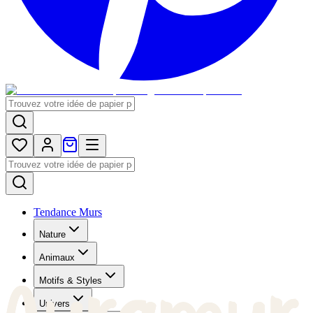
Tendance Murs
Nature
Animaux
Motifs & Styles
Univers