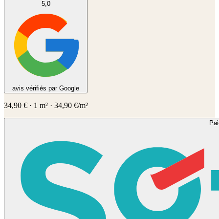
5,0
avis vérifiés par Google
34,90
€
·
1
m² ·
34,90
€/m²
Pa