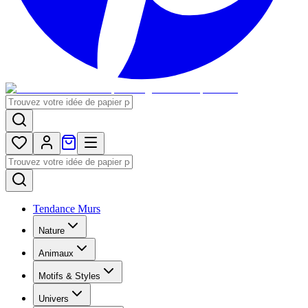
Tendance Murs
Nature
Animaux
Motifs & Styles
Univers