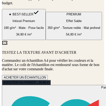
budget.
★ BEST-SELLER
PREMIUM
Intissé Premium
Effet Sable
190 g/m² · Mate · Pose facile
350 g/m² · Texture noble · Mat profond
34,90
€
/m²
54,90
€
/m²
TESTEZ LA TEXTURE AVANT D'ACHETER
Commandez un échantillon A4 pour vérifier les couleurs et la
matière. Le coût de l'échantillon est remboursé sous forme de bon
d'achat sur votre commande finale.
ACHETER UN ÉCHANTILLON
AJOUTER AU PANIER - 34,90 €
Pa