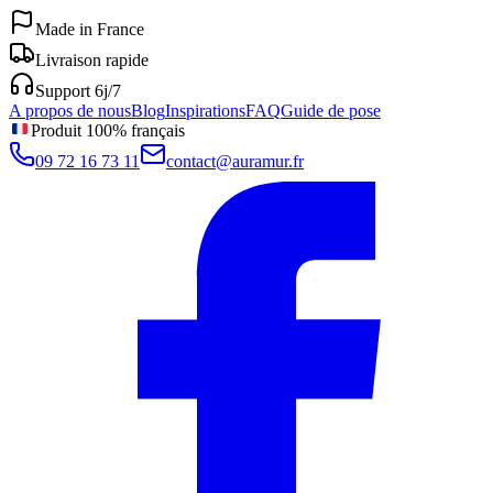
Made in France
Livraison rapide
Support 6j/7
A propos de nous
Blog
Inspirations
FAQ
Guide de pose
Produit 100% français
09 72 16 73 11
contact@auramur.fr