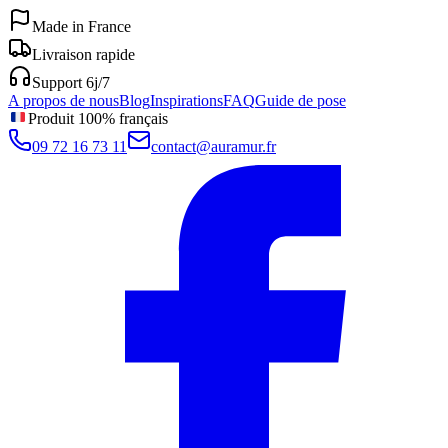
Made in France
Livraison rapide
Support 6j/7
A propos de nous
Blog
Inspirations
FAQ
Guide de pose
Produit 100% français
09 72 16 73 11
contact@auramur.fr