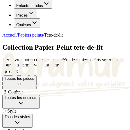
Enfants et ados
Pièces
Couleurs
Accueil
/
Papiers peints
/
Tete-de-lit
Collection Papier Peint tete-de-lit
Découvrez notre collection complète de papiers peints sur mesure
pour transformer votre intérieur.
🏠 Pièce
Toutes les pièces
🎨 Couleur
Toutes les couleurs
✨ Style
Tous les styles