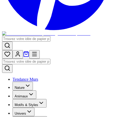
Tendance Murs
Nature
Animaux
Motifs & Styles
Univers