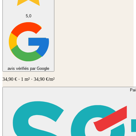
5,0
avis vérifiés par Google
34,90
€
·
1
m² ·
34,90
€/m²
Pa