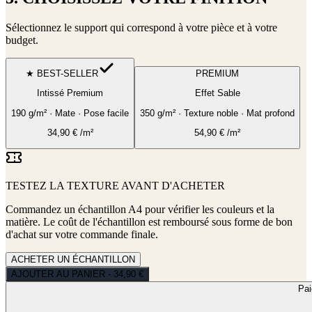
Sélectionnez le support qui correspond à votre pièce et à votre
budget.
★ BEST-SELLER
PREMIUM
Intissé Premium
Effet Sable
190 g/m² · Mate · Pose facile
350 g/m² · Texture noble · Mat profond
34,90
€
/m²
54,90
€
/m²
TESTEZ LA TEXTURE AVANT D'ACHETER
Commandez un échantillon A4 pour vérifier les couleurs et la
matière. Le coût de l'échantillon est remboursé sous forme de bon
d'achat sur votre commande finale.
ACHETER UN ÉCHANTILLON
AJOUTER AU PANIER - 34,90 €
Pa