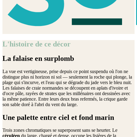
L'histoire de ce décor
La falaise en surplomb
La vue est vertigineuse, prise depuis ce point suspendu où l'on ne
distingue plus ni horizon ni sol — seulement la roche qui plonge, la
plage qui s'incurve, et l'eau qui se dégrade du jade vers le bleu nuit.
Les falaises de craie normandes se découpent en aplats d'ivoire et
d'ocre pâle, rayées de strates que les millénaires ont dessinées avec
la même patience. Entre leurs deux bras refermés, la crique garde
son sable doré à l'abri du vent du large.
Une palette entre ciel et fond marin
Trois zones chromatiques se superposent sans se heurter. Le
céruléen
du large, chargé et dense, occupe les lisières de la