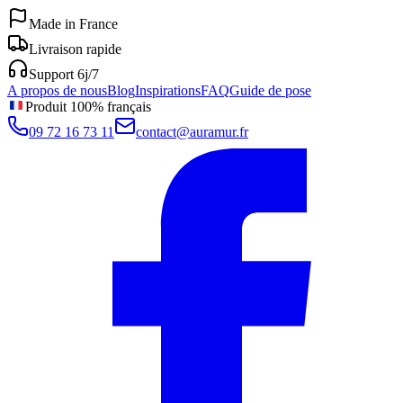
Made in France
Livraison rapide
Support 6j/7
A propos de nous
Blog
Inspirations
FAQ
Guide de pose
Produit 100% français
09 72 16 73 11
contact@auramur.fr