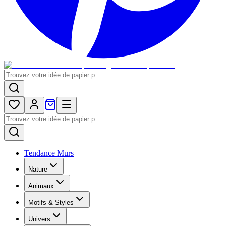
Tendance Murs
Nature
Animaux
Motifs & Styles
Univers