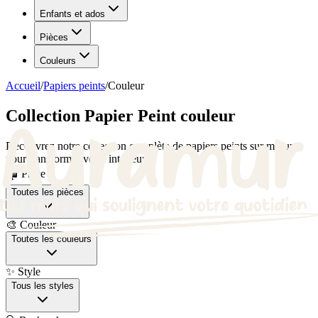
Enfants et ados
Pièces
Couleurs
Accueil
/
Papiers peints
/
Couleur
Collection Papier Peint couleur
Découvrez notre collection complète de papiers peints sur mesure
pour transformer votre intérieur.
🏠 Pièce
Toutes les pièces
🎨 Couleur
Toutes les couleurs
✨ Style
Tous les styles