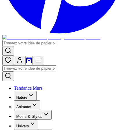
Tendance Murs
Nature
Animaux
Motifs & Styles
Univers