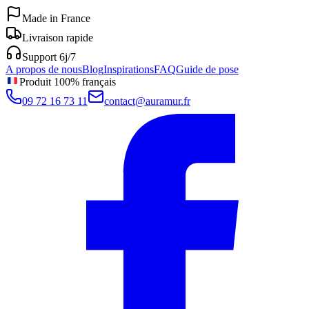
Made in France
Livraison rapide
Support 6j/7
A propos de nous
Blog
Inspirations
FAQ
Guide de pose
Produit 100% français
09 72 16 73 11
contact@auramur.fr