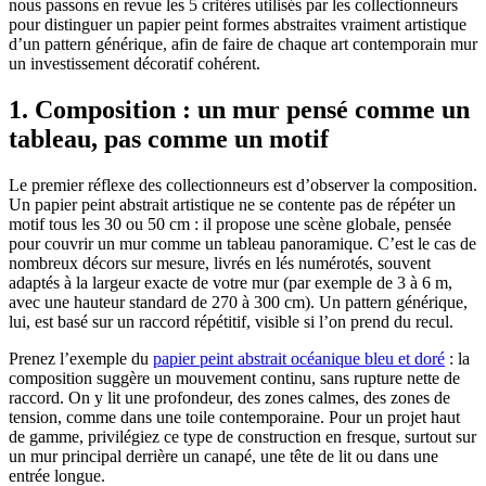
nous passons en revue les 5 critères utilisés par les collectionneurs
pour distinguer un papier peint formes abstraites vraiment artistique
d’un pattern générique, afin de faire de chaque art contemporain mur
un investissement décoratif cohérent.
1. Composition : un mur pensé comme un
tableau, pas comme un motif
Le premier réflexe des collectionneurs est d’observer la composition.
Un papier peint abstrait artistique ne se contente pas de répéter un
motif tous les 30 ou 50 cm : il propose une scène globale, pensée
pour couvrir un mur comme un tableau panoramique. C’est le cas de
nombreux décors sur mesure, livrés en lés numérotés, souvent
adaptés à la largeur exacte de votre mur (par exemple de 3 à 6 m,
avec une hauteur standard de 270 à 300 cm). Un pattern générique,
lui, est basé sur un raccord répétitif, visible si l’on prend du recul.
Prenez l’exemple du
papier peint abstrait océanique bleu et doré
: la
composition suggère un mouvement continu, sans rupture nette de
raccord. On y lit une profondeur, des zones calmes, des zones de
tension, comme dans une toile contemporaine. Pour un projet haut
de gamme, privilégiez ce type de construction en fresque, surtout sur
un mur principal derrière un canapé, une tête de lit ou dans une
entrée longue.