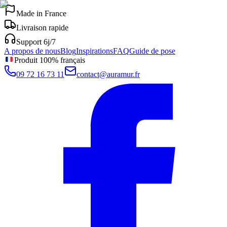
Made in France
Livraison rapide
Support 6j/7
A propos de nous
Blog
Inspirations
FAQ
Guide de pose
Produit 100% français
09 72 16 73 11
contact@auramur.fr