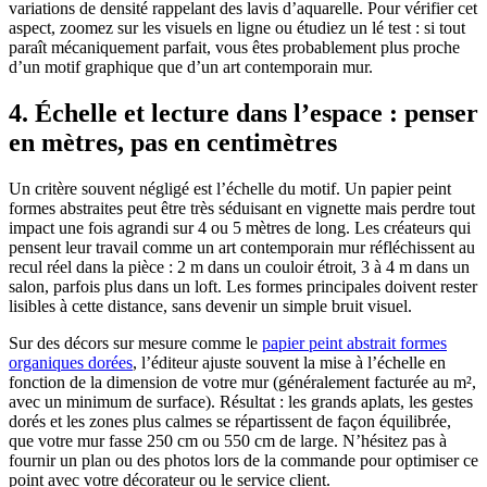
variations de densité rappelant des lavis d’aquarelle. Pour vérifier cet
aspect, zoomez sur les visuels en ligne ou étudiez un lé test : si tout
paraît mécaniquement parfait, vous êtes probablement plus proche
d’un motif graphique que d’un art contemporain mur.
4. Échelle et lecture dans l’espace : penser
en mètres, pas en centimètres
Un critère souvent négligé est l’échelle du motif. Un papier peint
formes abstraites peut être très séduisant en vignette mais perdre tout
impact une fois agrandi sur 4 ou 5 mètres de long. Les créateurs qui
pensent leur travail comme un art contemporain mur réfléchissent au
recul réel dans la pièce : 2 m dans un couloir étroit, 3 à 4 m dans un
salon, parfois plus dans un loft. Les formes principales doivent rester
lisibles à cette distance, sans devenir un simple bruit visuel.
Sur des décors sur mesure comme le
papier peint abstrait formes
organiques dorées
, l’éditeur ajuste souvent la mise à l’échelle en
fonction de la dimension de votre mur (généralement facturée au m²,
avec un minimum de surface). Résultat : les grands aplats, les gestes
dorés et les zones plus calmes se répartissent de façon équilibrée,
que votre mur fasse 250 cm ou 550 cm de large. N’hésitez pas à
fournir un plan ou des photos lors de la commande pour optimiser ce
point avec votre décorateur ou le service client.