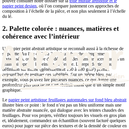
pouvez consulter notre dossier sur la
toile murale artistique et le
papier peint design
, où l’on compare justement ces approches de
composition à l’échelle de la pièce, et non plus seulement à l’échelle
du lé.
2. Palette colorée : nuances, matières et
cohérence avec l’intérieur
Un papier peint abstrait artistique se reconnaît aussi à la richesse de
sa palette. Au lieu de 2 ou 3 couleurs franches simplement
juxtaposées, on observe des dégradés, des transparences, parfois un
grain qui rappelle la peinture ou l’encre. La reproduction haute
définition sur intissé (généralement 150 à 180 g/m²) permet
aujourd’hui de restituer ces subtilités. Sur un même bleu, par
exemple, vous pouvez lire plusieurs nuances, ce qui donne une
profondeur plus proche de l’art abstrait mural que d’un simple motif
graphique.
Le
papier peint artistique feuillages automnales sur fond bleu abstrait
illustre bien ce point : le fond n’est pas un bleu uniforme mais une
matière abstraite nuancée, qui dialogue avec les teintes chaudes des
feuillages. Pour vos projets, vérifiez toujours les visuels en gros plan
et, idéalement, commandez un échantillon (souvent facturé quelques
euros) pour juger sur pièce des textures et de la densité de couleur en