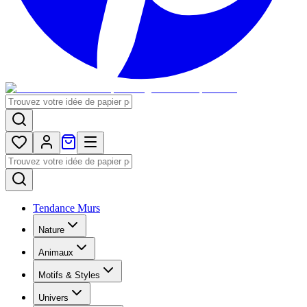
Tendance Murs
Nature
Animaux
Motifs & Styles
Univers