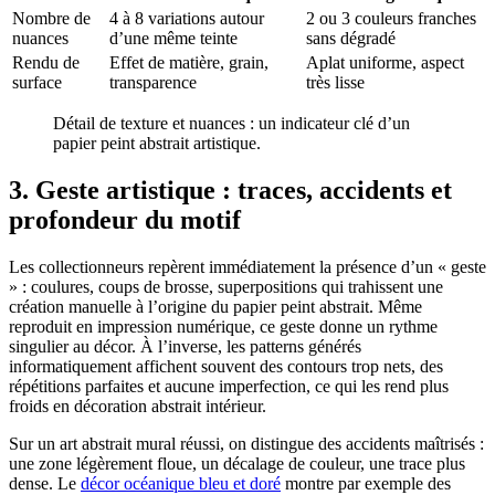
Nombre de
4 à 8 variations autour
2 ou 3 couleurs franches
nuances
d’une même teinte
sans dégradé
Rendu de
Effet de matière, grain,
Aplat uniforme, aspect
surface
transparence
très lisse
Détail de texture et nuances : un indicateur clé d’un
papier peint abstrait artistique.
3. Geste artistique : traces, accidents et
profondeur du motif
Les collectionneurs repèrent immédiatement la présence d’un « geste
» : coulures, coups de brosse, superpositions qui trahissent une
création manuelle à l’origine du papier peint abstrait. Même
reproduit en impression numérique, ce geste donne un rythme
singulier au décor. À l’inverse, les patterns générés
informatiquement affichent souvent des contours trop nets, des
répétitions parfaites et aucune imperfection, ce qui les rend plus
froids en décoration abstrait intérieur.
Sur un art abstrait mural réussi, on distingue des accidents maîtrisés :
une zone légèrement floue, un décalage de couleur, une trace plus
dense. Le
décor océanique bleu et doré
montre par exemple des