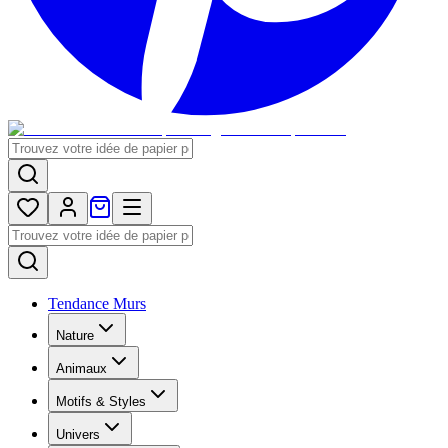
Tendance Murs
Nature
Animaux
Motifs & Styles
Univers