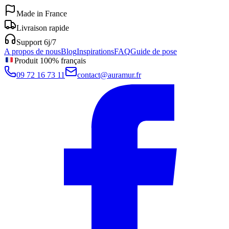
Made in France
Livraison rapide
Support 6j/7
A propos de nous
Blog
Inspirations
FAQ
Guide de pose
Produit 100% français
09 72 16 73 11
contact@auramur.fr