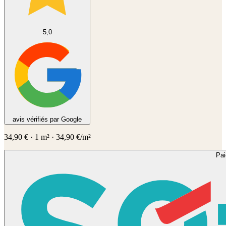
5,0
avis vérifiés par Google
34,90
€
·
1
m² ·
34,90
€/m²
Pa