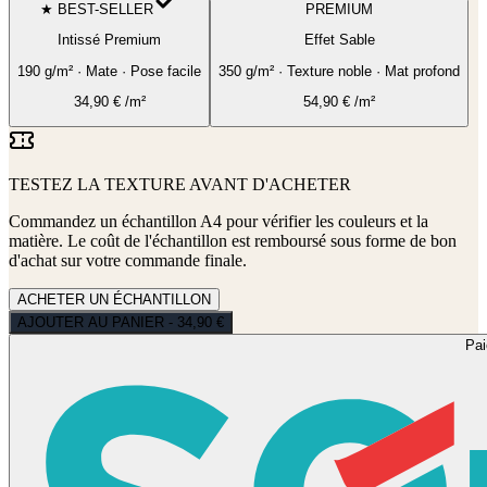
★ BEST-SELLER
PREMIUM
Intissé Premium
Effet Sable
190 g/m² · Mate · Pose facile
350 g/m² · Texture noble · Mat profond
34,90
€
/m²
54,90
€
/m²
TESTEZ LA TEXTURE AVANT D'ACHETER
Commandez un échantillon A4 pour vérifier les couleurs et la
matière. Le coût de l'échantillon est remboursé sous forme de bon
d'achat sur votre commande finale.
ACHETER UN ÉCHANTILLON
AJOUTER AU PANIER - 34,90 €
Pa