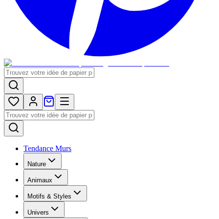
Tendance Murs
Nature
Animaux
Motifs & Styles
Univers