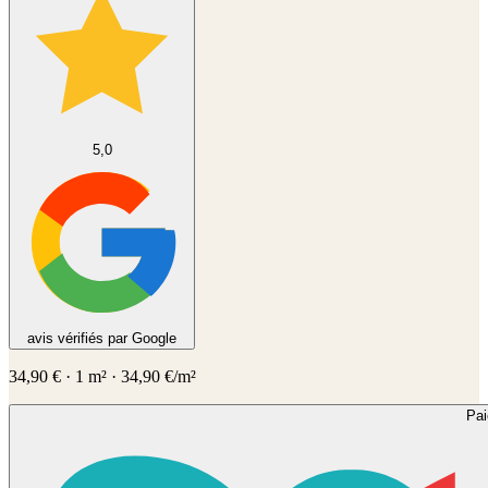
5,0
avis vérifiés par Google
34,90
€
·
1
m² ·
34,90
€/m²
Pa