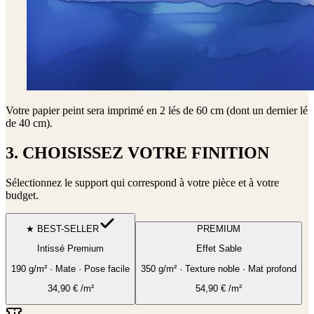
Votre papier peint sera imprimé en
2 lés de 60 cm (dont un dernier lé
de 40 cm)
.
3. CHOISISSEZ VOTRE FINITION
Sélectionnez le support qui correspond à votre pièce et à votre
budget.
★ BEST-SELLER
PREMIUM
Intissé Premium
Effet Sable
190 g/m² · Mate · Pose facile
350 g/m² · Texture noble · Mat profond
34,90
€
/m²
54,90
€
/m²