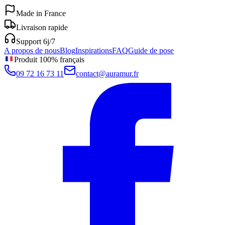
Made in France
Livraison rapide
Support 6j/7
A propos de nous
Blog
Inspirations
FAQ
Guide de pose
Produit 100% français
09 72 16 73 11
contact@auramur.fr