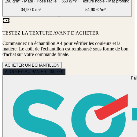
190 g/m² · Mate · Pose facile
350 g/m² · Texture noble · Mat profond
34,90
€
/m²
54,90
€
/m²
TESTEZ LA TEXTURE AVANT D'ACHETER
Commandez un échantillon A4 pour vérifier les couleurs et la
matière. Le coût de l'échantillon est remboursé sous forme de bon
d'achat sur votre commande finale.
ACHETER UN ÉCHANTILLON
AJOUTER AU PANIER - 34,90 €
Pa