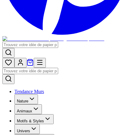
Tendance Murs
Nature
Animaux
Motifs & Styles
Univers