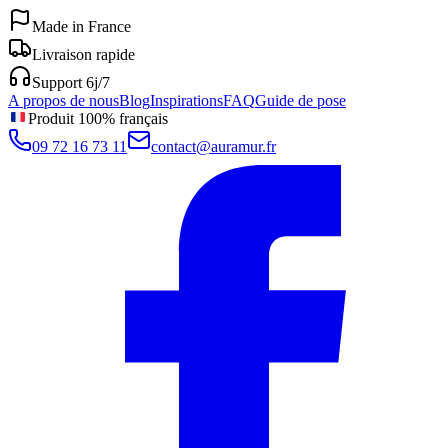
Made in France
Livraison rapide
Support 6j/7
A propos de nous
Blog
Inspirations
FAQ
Guide de pose
Produit 100% français
09 72 16 73 11
contact@auramur.fr