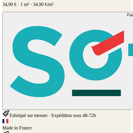
34,90
€
·
1
m² ·
34,90
€/m²
Pa
Fabriqué sur mesure · Expédition sous 48-72h
Made in France