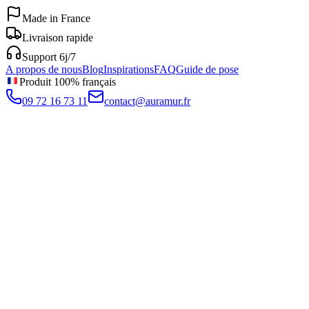
Made in France
Livraison rapide
Support 6j/7
A propos de nous
Blog
Inspirations
FAQ
Guide de pose
Produit 100% français
09 72 16 73 11
contact@auramur.fr