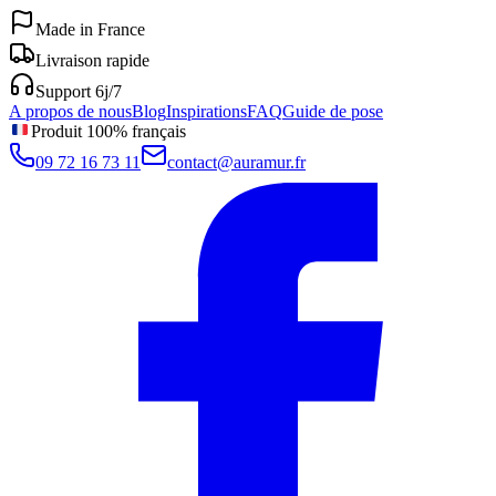
Made in France
Livraison rapide
Support 6j/7
A propos de nous
Blog
Inspirations
FAQ
Guide de pose
Produit 100% français
09 72 16 73 11
contact@auramur.fr