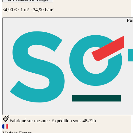
34,90
€
·
1
m² ·
34,90
€/m²
Pa
Fabriqué sur mesure · Expédition sous 48-72h