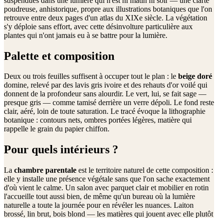
suspendues dans une lumière qui n'est ni matin ni soir — une clarté
poudreuse, anhistorique, propre aux illustrations botaniques que l'on
retrouve entre deux pages d'un atlas du XIXe siècle. La végétation
s'y déploie sans effort, avec cette désinvolture particulière aux
plantes qui n'ont jamais eu à se battre pour la lumière.
Palette et composition
Deux ou trois feuilles suffisent à occuper tout le plan : le
beige doré
domine, relevé par des lavis gris ivoire et des rehauts d'or voilé qui
donnent de la profondeur sans alourdir. Le vert, lui, se fait sage —
presque gris — comme tamisé derrière un verre dépoli. Le fond reste
clair, aéré, loin de toute saturation. Le tracé évoque la lithographie
botanique : contours nets, ombres portées légères, matière qui
rappelle le grain du papier chiffon.
Pour quels intérieurs ?
La
chambre parentale
est le territoire naturel de cette composition :
elle y installe une présence végétale sans que l'on sache exactement
d'où vient le calme. Un salon avec parquet clair et mobilier en rotin
l'accueille tout aussi bien, de même qu'un bureau où la lumière
naturelle a toute la journée pour en révéler les nuances. Laiton
brossé, lin brut, bois blond — les matières qui jouent avec elle plutôt