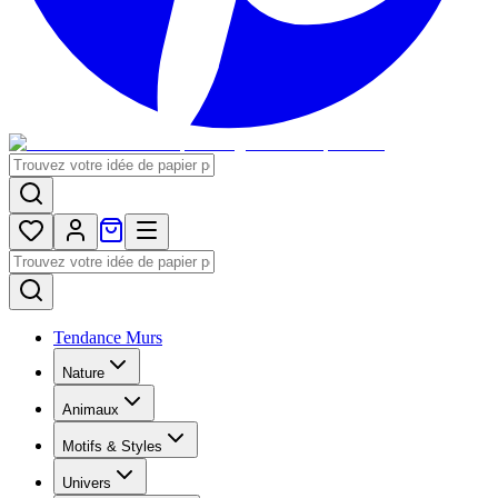
Tendance Murs
Nature
Animaux
Motifs & Styles
Univers