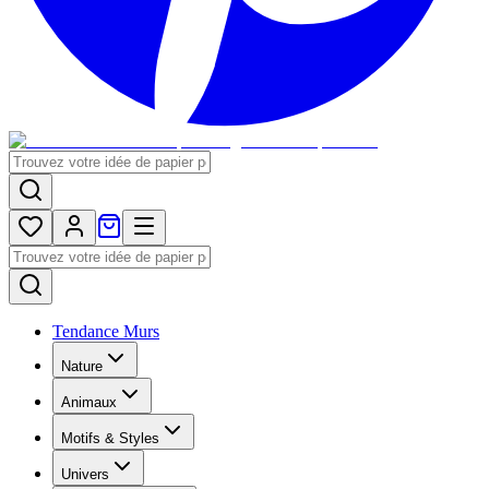
Tendance Murs
Nature
Animaux
Motifs & Styles
Univers