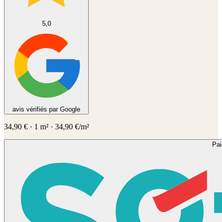
5,0
avis vérifiés par Google
34,90
€
·
1
m² ·
34,90
€/m²
Pa