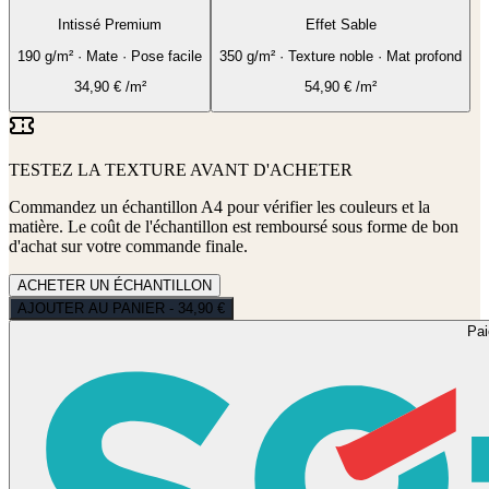
Intissé Premium
Effet Sable
190 g/m² · Mate · Pose facile
350 g/m² · Texture noble · Mat profond
34,90
€
/m²
54,90
€
/m²
TESTEZ LA TEXTURE AVANT D'ACHETER
Commandez un échantillon A4 pour vérifier les couleurs et la
matière. Le coût de l'échantillon est remboursé sous forme de bon
d'achat sur votre commande finale.
ACHETER UN ÉCHANTILLON
AJOUTER AU PANIER - 34,90 €
Pa