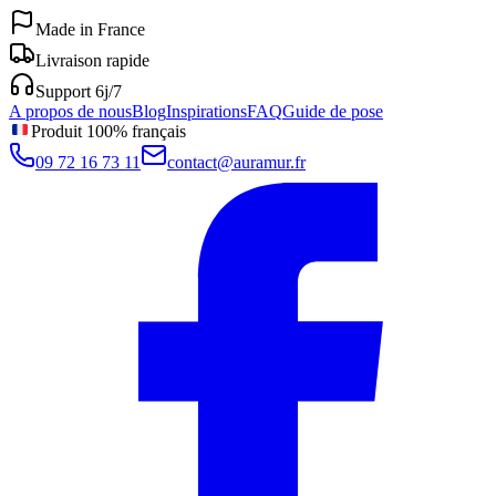
Made in France
Livraison rapide
Support 6j/7
A propos de nous
Blog
Inspirations
FAQ
Guide de pose
Produit 100% français
09 72 16 73 11
contact@auramur.fr