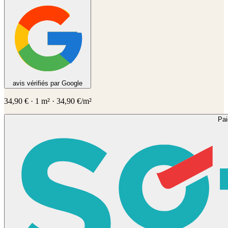
avis vérifiés par Google
34,90
€
·
1
m² ·
34,90
€/m²
Pa