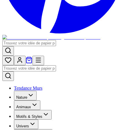
Tendance Murs
Nature
Animaux
Motifs & Styles
Univers