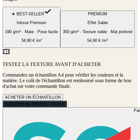
★ BEST-SELLER
PREMIUM
Intissé Premium
Effet Sable
190 g/m² · Mate · Pose facile
350 g/m² · Texture noble · Mat profond
34,90
€
/m²
54,90
€
/m²
TESTEZ LA TEXTURE AVANT D'ACHETER
Commandez un échantillon A4 pour vérifier les couleurs et la
matière. Le coût de l'échantillon est remboursé sous forme de bon
d'achat sur votre commande finale.
ACHETER UN ÉCHANTILLON
AJOUTER AU PANIER - 34,90 €
Pa