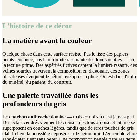
L'histoire de ce décor
La matière avant la couleur
Quelque chose dans cette surface résiste. Pas le lisse des papiers
peints tendance, pas l'uniformité rassurante des fonds neutres — ici,
la texture prime. Des aspérités fictives captent la lumière rasante, des
veines sourdes traversent la composition en diagonale, des zones
plus denses évoquent le béton lavé après la pluie. On est dans l'ordre
du minéral, du patient, du construit.
Une palette travaillée dans les
profondeurs du gris
Le
charbon anthracite
domine — mais ce noir-là n'est jamais plat.
Des éclats cendrés viennent le creuser, des tons ardoise et bitume se
superposent en couches légères, tandis que de rares touches de gris
clair imitent la poussière déposée sur le béton brut. L'ensemble vibre
sans éclater, tient sans peser. Une composition pensée dans les demi-