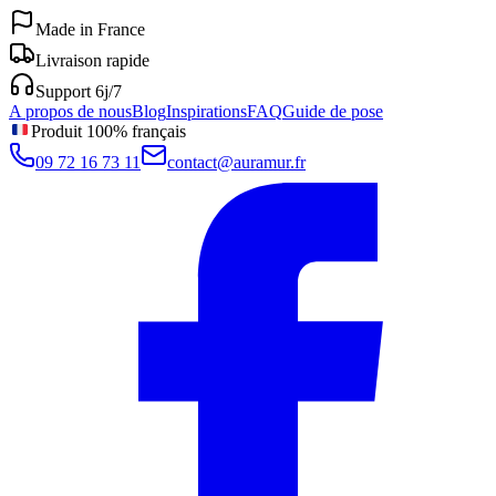
Made in France
Livraison rapide
Support 6j/7
A propos de nous
Blog
Inspirations
FAQ
Guide de pose
Produit 100% français
09 72 16 73 11
contact@auramur.fr