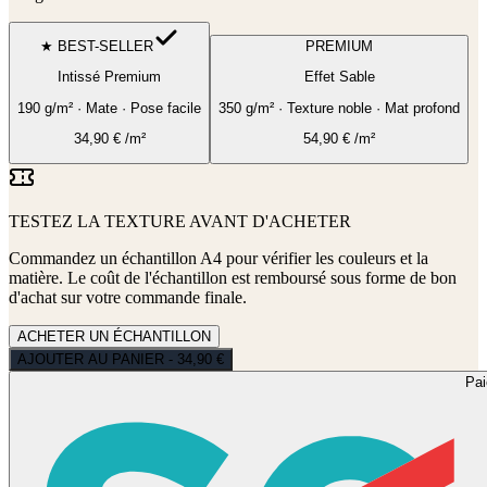
★ BEST-SELLER
PREMIUM
Intissé Premium
Effet Sable
190 g/m² · Mate · Pose facile
350 g/m² · Texture noble · Mat profond
34,90
€
/m²
54,90
€
/m²
TESTEZ LA TEXTURE AVANT D'ACHETER
Commandez un échantillon A4 pour vérifier les couleurs et la
matière. Le coût de l'échantillon est remboursé sous forme de bon
d'achat sur votre commande finale.
ACHETER UN ÉCHANTILLON
AJOUTER AU PANIER - 34,90 €
Pa