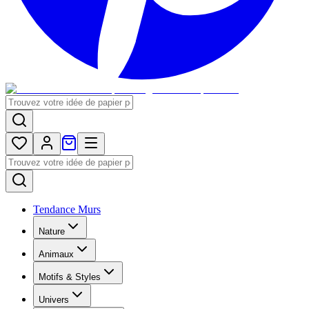
Tendance Murs
Nature
Animaux
Motifs & Styles
Univers