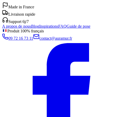
Made in France
Livraison rapide
Support 6j/7
A propos de nous
Blog
Inspirations
FAQ
Guide de pose
Produit 100% français
09 72 16 73 11
contact@auramur.fr