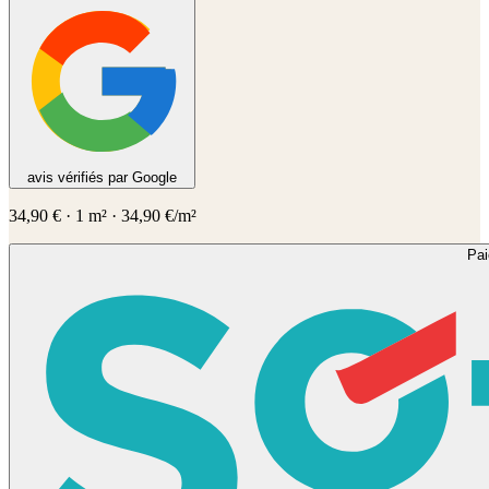
avis vérifiés par Google
34,90
€
·
1
m² ·
34,90
€/m²
Pa