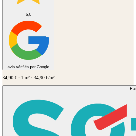
5,0
avis vérifiés par Google
34,90
€
·
1
m² ·
34,90
€/m²
Pa