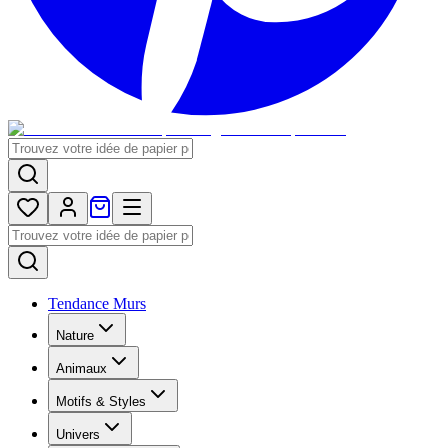
Tendance Murs
Nature
Animaux
Motifs & Styles
Univers