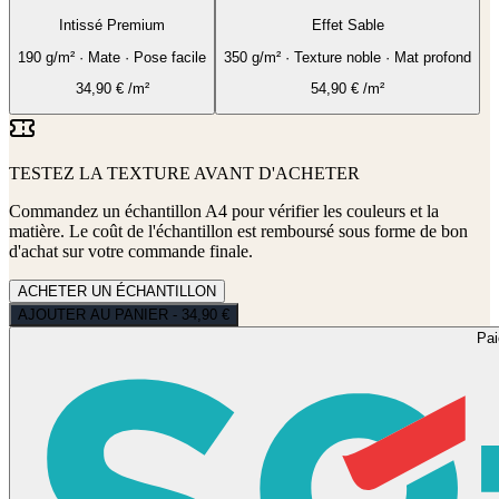
Intissé Premium
Effet Sable
190 g/m² · Mate · Pose facile
350 g/m² · Texture noble · Mat profond
34,90
€
/m²
54,90
€
/m²
TESTEZ LA TEXTURE AVANT D'ACHETER
Commandez un échantillon A4 pour vérifier les couleurs et la
matière. Le coût de l'échantillon est remboursé sous forme de bon
d'achat sur votre commande finale.
ACHETER UN ÉCHANTILLON
AJOUTER AU PANIER - 34,90 €
Pa