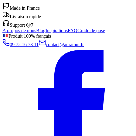
Made in France
Livraison rapide
Support 6j/7
A propos de nous
Blog
Inspirations
FAQ
Guide de pose
Produit 100% français
09 72 16 73 11
contact@auramur.fr