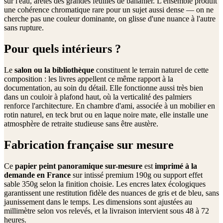
sur l'eau, arêtes des grandes feuilles de bananier. L'ensemble produit
une cohérence chromatique rare pour un sujet aussi dense — on ne
cherche pas une couleur dominante, on glisse d'une nuance à l'autre
sans rupture.
Pour quels intérieurs ?
Le
salon ou la bibliothèque
constituent le terrain naturel de cette
composition : les livres appellent ce même rapport à la
documentation, au soin du détail. Elle fonctionne aussi très bien
dans un couloir à plafond haut, où la verticalité des palmiers
renforce l'architecture. En chambre d'ami, associée à un mobilier en
rotin naturel, en teck brut ou en laque noire mate, elle installe une
atmosphère de retraite studieuse sans être austère.
Fabrication française sur mesure
Ce
papier peint panoramique sur-mesure
est
imprimé à la
demande en France
sur intissé premium 190g ou support effet
sable 350g selon la finition choisie. Les encres latex écologiques
garantissent une restitution fidèle des nuances de gris et de bleu, sans
jaunissement dans le temps. Les dimensions sont ajustées au
millimètre selon vos relevés, et la livraison intervient sous 48 à 72
heures.