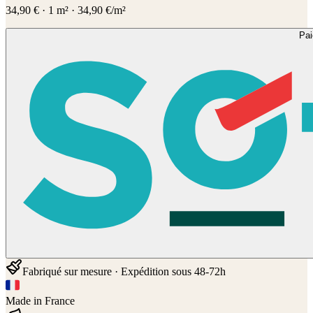
34,90
€
·
1
m² ·
34,90
€/m²
Pa
Fabriqué sur mesure · Expédition sous 48-72h
Made in France