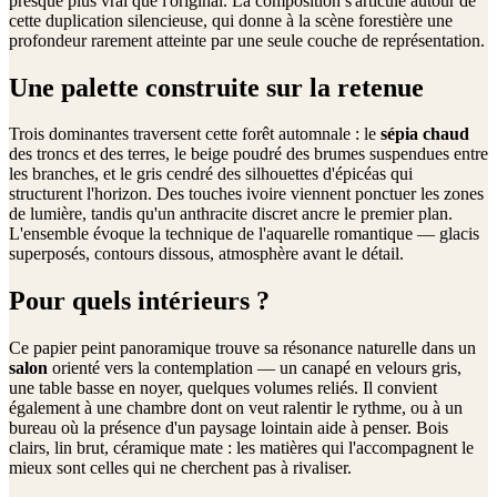
presque plus vrai que l'original. La composition s'articule autour de
cette duplication silencieuse, qui donne à la scène forestière une
profondeur rarement atteinte par une seule couche de représentation.
Une palette construite sur la retenue
Trois dominantes traversent cette forêt automnale : le
sépia chaud
des troncs et des terres, le beige poudré des brumes suspendues entre
les branches, et le gris cendré des silhouettes d'épicéas qui
structurent l'horizon. Des touches ivoire viennent ponctuer les zones
de lumière, tandis qu'un anthracite discret ancre le premier plan.
L'ensemble évoque la technique de l'aquarelle romantique — glacis
superposés, contours dissous, atmosphère avant le détail.
Pour quels intérieurs ?
Ce papier peint panoramique trouve sa résonance naturelle dans un
salon
orienté vers la contemplation — un canapé en velours gris,
une table basse en noyer, quelques volumes reliés. Il convient
également à une chambre dont on veut ralentir le rythme, ou à un
bureau où la présence d'un paysage lointain aide à penser. Bois
clairs, lin brut, céramique mate : les matières qui l'accompagnent le
mieux sont celles qui ne cherchent pas à rivaliser.