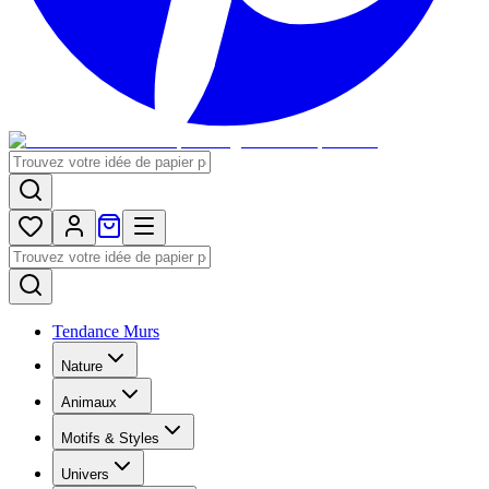
Tendance Murs
Nature
Animaux
Motifs & Styles
Univers