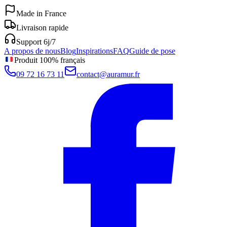
Made in France
Livraison rapide
Support 6j/7
A propos de nous
Blog
Inspirations
FAQ
Guide de pose
Produit 100% français
09 72 16 73 11
contact@auramur.fr