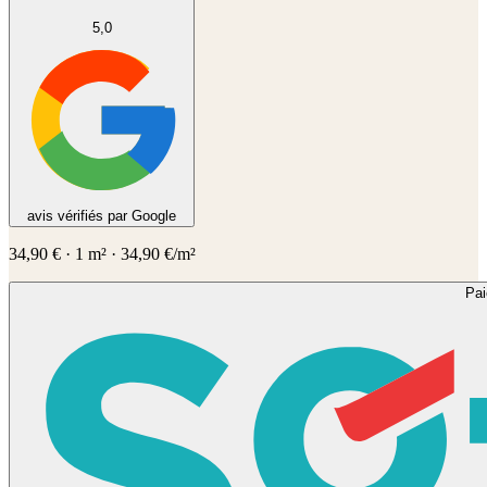
5,0
avis vérifiés par Google
34,90
€
·
1
m² ·
34,90
€/m²
Pa