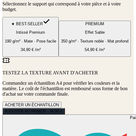
Sélectionnez le support qui correspond à votre pièce et à votre
budget.
★ BEST-SELLER
PREMIUM
Intissé Premium
Effet Sable
190 g/m² · Mate · Pose facile
350 g/m² · Texture noble · Mat profond
34,90
€
/m²
54,90
€
/m²
TESTEZ LA TEXTURE AVANT D'ACHETER
Commandez un échantillon A4 pour vérifier les couleurs et la
matière. Le coût de l'échantillon est remboursé sous forme de bon
d'achat sur votre commande finale.
ACHETER UN ÉCHANTILLON
AJOUTER AU PANIER - 34,90 €
Pa