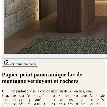
Voir dans ma pièce
Papier peint panoramique lac de
montagne verdoyant et rochers
Un reflet parfait divise la composition en deux : en bas, l'eau
turquoise retient le ciel ; en haut, les sommets le restituent. La palette
joue sur des verts profonds — émeraude, mousse, sapin — tranchés
par le bleu céruléen du lac et le gris ardoise des parois rocheuses.