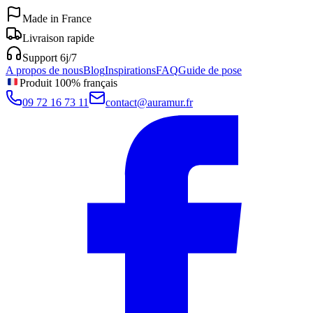
Made in France
Livraison rapide
Support 6j/7
A propos de nous
Blog
Inspirations
FAQ
Guide de pose
Produit 100% français
09 72 16 73 11
contact@auramur.fr