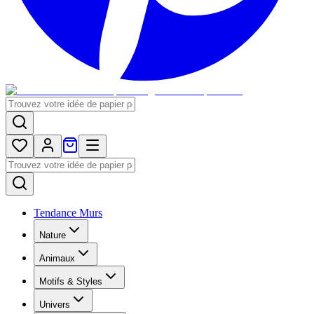
Tendance Murs
Nature
Animaux
Motifs & Styles
Univers