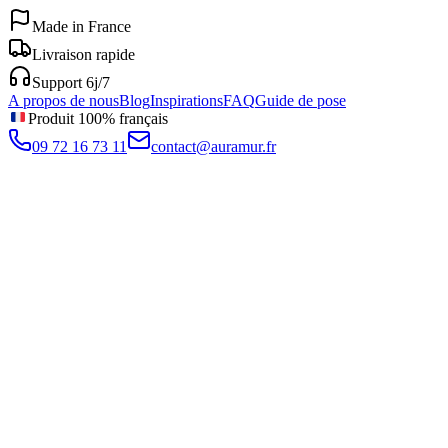
Made in France
Livraison rapide
Support 6j/7
A propos de nous
Blog
Inspirations
FAQ
Guide de pose
Produit 100% français
09 72 16 73 11
contact@auramur.fr