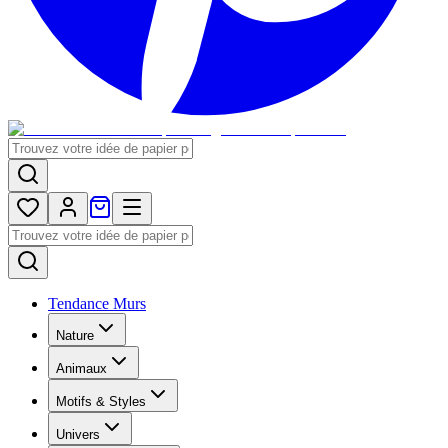
Tendance Murs
Nature
Animaux
Motifs & Styles
Univers