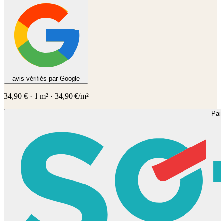
avis vérifiés par Google
34,90
€
·
1
m² ·
34,90
€/m²
Pa