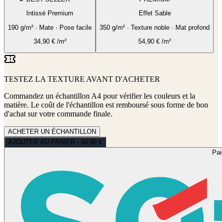
Intissé Premium
Effet Sable
190 g/m² · Mate · Pose facile
350 g/m² · Texture noble · Mat profond
34,90
€
/m²
54,90
€
/m²
TESTEZ LA TEXTURE AVANT D'ACHETER
Commandez un échantillon A4 pour vérifier les couleurs et la
matière. Le coût de l'échantillon est remboursé sous forme de bon
d'achat sur votre commande finale.
ACHETER UN ÉCHANTILLON
AJOUTER AU PANIER - 34,90 €
Pa