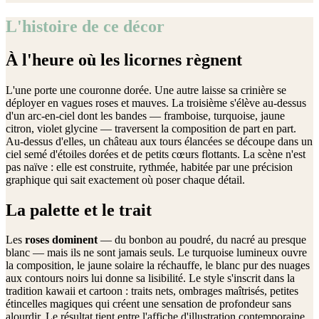
L'histoire de ce décor
À l'heure où les licornes règnent
L'une porte une couronne dorée. Une autre laisse sa crinière se
déployer en vagues roses et mauves. La troisième s'élève au-dessus
d'un arc-en-ciel dont les bandes — framboise, turquoise, jaune
citron, violet glycine — traversent la composition de part en part.
Au-dessus d'elles, un château aux tours élancées se découpe dans un
ciel semé d'étoiles dorées et de petits cœurs flottants. La scène n'est
pas naïve : elle est construite, rythmée, habitée par une précision
graphique qui sait exactement où poser chaque détail.
La palette et le trait
Les
roses dominent
— du bonbon au poudré, du nacré au presque
blanc — mais ils ne sont jamais seuls. Le turquoise lumineux ouvre
la composition, le jaune solaire la réchauffe, le blanc pur des nuages
aux contours noirs lui donne sa lisibilité. Le style s'inscrit dans la
tradition kawaii et cartoon : traits nets, ombrages maîtrisés, petites
étincelles magiques qui créent une sensation de profondeur sans
alourdir. Le résultat tient entre l'affiche d'illustration contemporaine