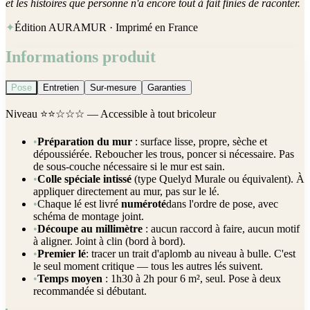
et les histoires que personne n'a encore tout à fait finies de raconter.
✦
Édition AURAMUR · Imprimé en France
Informations produit
Pose
Entretien
Sur-mesure
Garanties
Niveau
⭐⭐☆☆☆
— Accessible à tout bricoleur
•
Préparation du mur
: surface lisse, propre, sèche et
dépoussiérée. Reboucher les trous, poncer si nécessaire. Pas
de sous-couche nécessaire si le mur est sain.
•
Colle spéciale intissé
(type Quelyd Murale ou équivalent). À
appliquer directement au mur, pas sur le lé.
•
Chaque lé est livré
numéroté
dans l'ordre de pose, avec
schéma de montage joint.
•
Découpe au millimètre
: aucun raccord à faire, aucun motif
à aligner. Joint à clin (bord à bord).
•
Premier lé
: tracer un trait d'aplomb au niveau à bulle. C'est
le seul moment critique — tous les autres lés suivent.
•
Temps moyen
: 1h30 à 2h pour 6 m², seul. Pose à deux
recommandée si débutant.