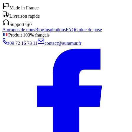
Made in France
Livraison rapide
Support 6j/7
A propos de nous
Blog
Inspirations
FAQ
Guide de pose
Produit 100% français
09 72 16 73 11
contact@auramur.fr