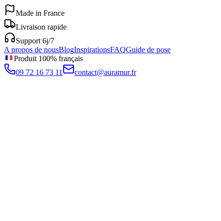
Made in France
Livraison rapide
Support 6j/7
A propos de nous
Blog
Inspirations
FAQ
Guide de pose
Produit 100% français
09 72 16 73 11
contact@auramur.fr