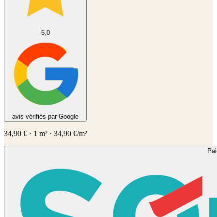
5,0
avis vérifiés par Google
34,90
€
·
1
m² ·
34,90
€/m²
Pa