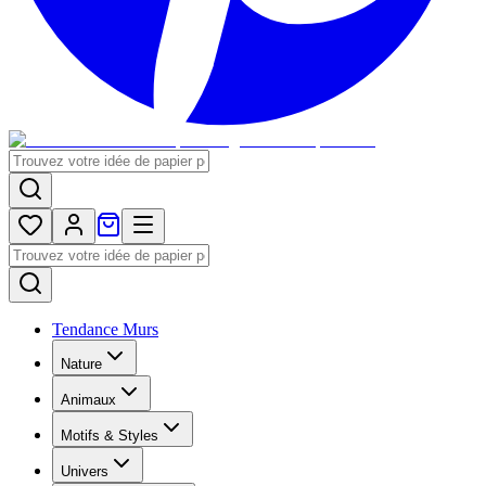
Tendance Murs
Nature
Animaux
Motifs & Styles
Univers