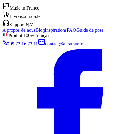
Made in France
Livraison rapide
Support 6j/7
A propos de nous
Blog
Inspirations
FAQ
Guide de pose
Produit 100% français
09 72 16 73 11
contact@auramur.fr