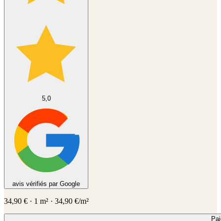
5,0
avis vérifiés par Google
34,90
€
·
1
m² ·
34,90
€/m²
Pa