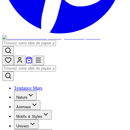
Tendance Murs
Nature
Animaux
Motifs & Styles
Univers