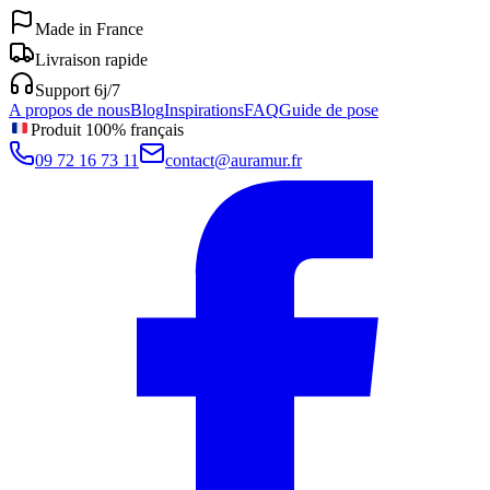
Made in France
Livraison rapide
Support 6j/7
A propos de nous
Blog
Inspirations
FAQ
Guide de pose
Produit 100% français
09 72 16 73 11
contact@auramur.fr