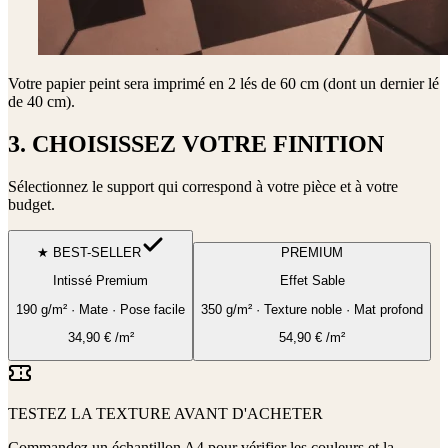
Votre papier peint sera imprimé en
2 lés de 60 cm (dont un dernier lé
de 40 cm)
.
3. CHOISISSEZ VOTRE FINITION
Sélectionnez le support qui correspond à votre pièce et à votre
budget.
★ BEST-SELLER
PREMIUM
Intissé Premium
Effet Sable
190 g/m² · Mate · Pose facile
350 g/m² · Texture noble · Mat profond
34,90
€
/m²
54,90
€
/m²
TESTEZ LA TEXTURE AVANT D'ACHETER
Commandez un échantillon A4 pour vérifier les couleurs et la