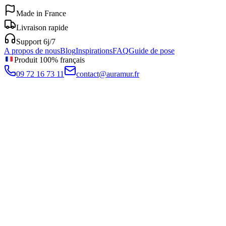
Made in France
Livraison rapide
Support 6j/7
A propos de nous
Blog
Inspirations
FAQ
Guide de pose
Produit 100% français
09 72 16 73 11
contact@auramur.fr