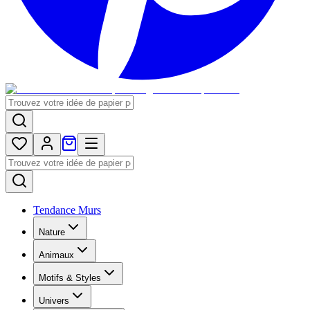
Tendance Murs
Nature
Animaux
Motifs & Styles
Univers