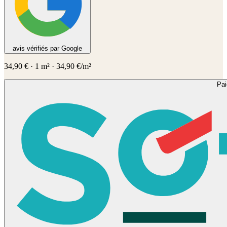
avis vérifiés par Google
34,90
€
·
1
m² ·
34,90
€/m²
Pa