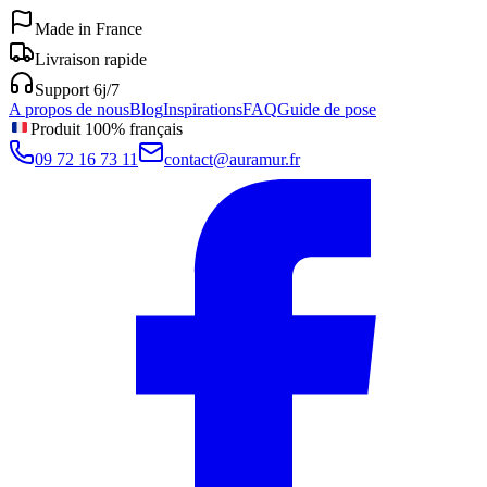
Made in France
Livraison rapide
Support 6j/7
A propos de nous
Blog
Inspirations
FAQ
Guide de pose
Produit 100% français
09 72 16 73 11
contact@auramur.fr