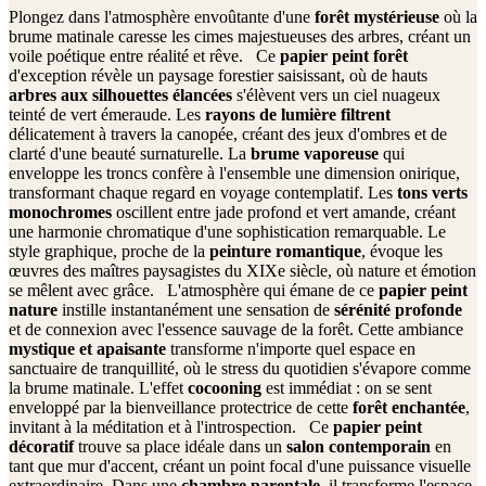
Plongez dans l'atmosphère envoûtante d'une
forêt mystérieuse
où la
brume matinale caresse les cimes majestueuses des arbres, créant un
voile poétique entre réalité et rêve. Ce
papier peint forêt
d'exception révèle un paysage forestier saisissant, où de hauts
arbres aux silhouettes élancées
s'élèvent vers un ciel nuageux
teinté de vert émeraude. Les
rayons de lumière filtrent
délicatement à travers la canopée, créant des jeux d'ombres et de
clarté d'une beauté surnaturelle. La
brume vaporeuse
qui
enveloppe les troncs confère à l'ensemble une dimension onirique,
transformant chaque regard en voyage contemplatif. Les
tons verts
monochromes
oscillent entre jade profond et vert amande, créant
une harmonie chromatique d'une sophistication remarquable. Le
style graphique, proche de la
peinture romantique
, évoque les
œuvres des maîtres paysagistes du XIXe siècle, où nature et émotion
se mêlent avec grâce. L'atmosphère qui émane de ce
papier peint
nature
instille instantanément une sensation de
sérénité profonde
et de connexion avec l'essence sauvage de la forêt. Cette ambiance
mystique et apaisante
transforme n'importe quel espace en
sanctuaire de tranquillité, où le stress du quotidien s'évapore comme
la brume matinale. L'effet
cocooning
est immédiat : on se sent
enveloppé par la bienveillance protectrice de cette
forêt enchantée
,
invitant à la méditation et à l'introspection. Ce
papier peint
décoratif
trouve sa place idéale dans un
salon contemporain
en
tant que mur d'accent, créant un point focal d'une puissance visuelle
extraordinaire. Dans une
chambre parentale
, il transforme l'espace