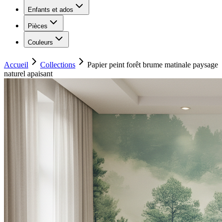
Enfants et ados
Pièces
Couleurs
Accueil
Collections
Papier peint forêt brume matinale paysage
naturel apaisant