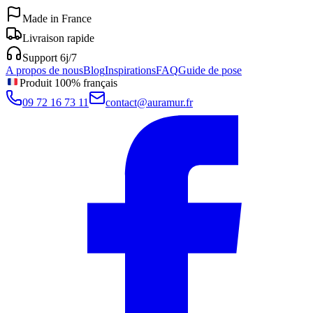
Made in France
Livraison rapide
Support 6j/7
A propos de nous
Blog
Inspirations
FAQ
Guide de pose
Produit 100% français
09 72 16 73 11
contact@auramur.fr