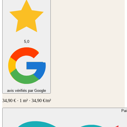
5,0
avis vérifiés par Google
34,90
€
·
1
m² ·
34,90
€/m²
Pa