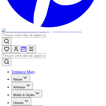
Tendance Murs
Nature
Animaux
Motifs & Styles
Univers