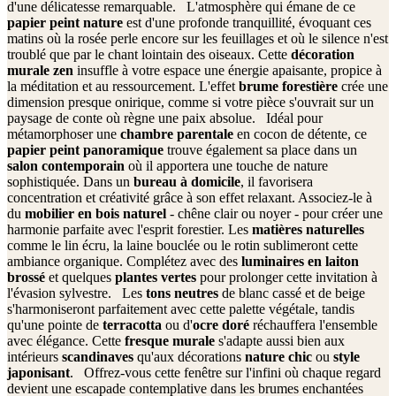
d'une délicatesse remarquable. L'atmosphère qui émane de ce
papier peint nature
est d'une profonde tranquillité, évoquant ces
matins où la rosée perle encore sur les feuillages et où le silence n'est
troublé que par le chant lointain des oiseaux. Cette
décoration
murale zen
insuffle à votre espace une énergie apaisante, propice à
la méditation et au ressourcement. L'effet
brume forestière
crée une
dimension presque onirique, comme si votre pièce s'ouvrait sur un
paysage de conte où règne une paix absolue. Idéal pour
métamorphoser une
chambre parentale
en cocon de détente, ce
papier peint panoramique
trouve également sa place dans un
salon contemporain
où il apportera une touche de nature
sophistiquée. Dans un
bureau à domicile
, il favorisera
concentration et créativité grâce à son effet relaxant. Associez-le à
du
mobilier en bois naturel
- chêne clair ou noyer - pour créer une
harmonie parfaite avec l'esprit forestier. Les
matières naturelles
comme le lin écru, la laine bouclée ou le rotin sublime­ront cette
ambiance organique. Complétez avec des
luminaires en laiton
brossé
et quelques
plantes vertes
pour prolonger cette invitation à
l'évasion sylvestre. Les
tons neutres
de blanc cassé et de beige
s'harmoniseront parfaitement avec cette palette végétale, tandis
qu'une pointe de
terracotta
ou d'
ocre doré
réchauffera l'ensemble
avec élégance. Cette
fresque murale
s'adapte aussi bien aux
intérieurs
scandinaves
qu'aux décorations
nature chic
ou
style
japonisant
. Offrez-vous cette fenêtre sur l'infini où chaque regard
devient une escapade contemplative dans les brumes enchantées