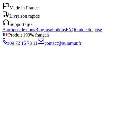
Made in France
Livraison rapide
Support 6j/7
A propos de nous
Blog
Inspirations
FAQ
Guide de pose
Produit 100% français
09 72 16 73 11
contact@auramur.fr