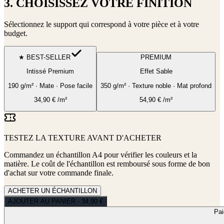
3. CHOISISSEZ VOTRE FINITION
Sélectionnez le support qui correspond à votre pièce et à votre
budget.
★ BEST-SELLER
PREMIUM
Intissé Premium
Effet Sable
190 g/m² · Mate · Pose facile
350 g/m² · Texture noble · Mat profond
34,90
€
/m²
54,90
€
/m²
TESTEZ LA TEXTURE AVANT D'ACHETER
Commandez un échantillon A4 pour vérifier les couleurs et la
matière. Le coût de l'échantillon est remboursé sous forme de bon
d'achat sur votre commande finale.
ACHETER UN ÉCHANTILLON
AJOUTER AU PANIER - 34,90 €
Pa