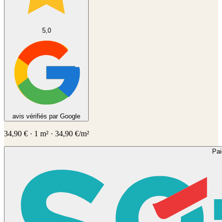
5,0
avis vérifiés par Google
34,90
€
·
1
m² ·
34,90
€/m²
Pa