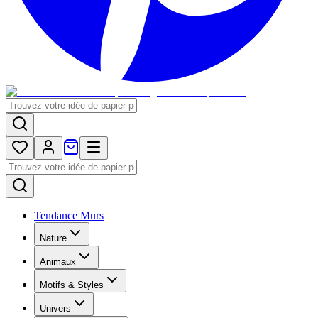
Tendance Murs
Nature
Animaux
Motifs & Styles
Univers