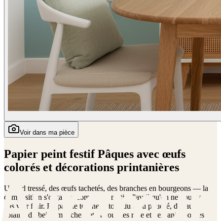
Voir dans ma pièce
Papier peint festif Pâques avec œufs
colorés et décorations printanières
Un nid tressé, des œufs tachetés, des branches en bourgeons — la
composition s'organise comme un matin d'avril qu'on ne voudrait
pas voir finir. La palette tourne autour du bleu poudré, du jaune
solaire, du beige moucheté et de touches rose et vert anis, posées