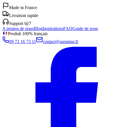
Made in France
Livraison rapide
Support 6j/7
A propos de nous
Blog
Inspirations
FAQ
Guide de pose
Produit 100% français
09 72 16 73 11
contact@auramur.fr