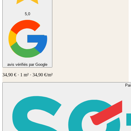
5,0
avis vérifiés par Google
34,90
€
·
1
m² ·
34,90
€/m²
Pa