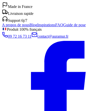
Made in France
Livraison rapide
Support 6j/7
A propos de nous
Blog
Inspirations
FAQ
Guide de pose
Produit 100% français
09 72 16 73 11
contact@auramur.fr