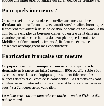
évoque une illustration botanique qui aurait décidé de prendre vie.
Pour quels intérieurs ?
Ce papier peint trouve sa place naturelle dans une
chambre
d'enfant
, où il installe un univers narratif sans brutalité chromatique.
Il convient tout autant à un salon de style bohème ou wabi-sabi, à un
coin lecture encadré de boiseries claires, ou en tête de lit dans une
chambre parentale cherchant la douceur plutôt que le contraste.
Mobilier en frêne naturel, osier tressé, lin écru et céramiques
artisanales accompagnent sans concurrencer.
Fabrication française sur mesure
Ce
papier peint panoramique sur-mesure
est
imprimé à la
demande en France
sur intissé premium 190g ou effet sable 350g,
avec des encres latex écologiques qui restituent fidèlement les
nuances dorées et cuivrées de la composition. Les dimensions sont
ajustées au millimètre selon votre surface, et la livraison est assurée
sous 48 à 72 heures après validation.
La même grâce qu'une aquarelle encadrée — mais à l'échelle d'un
poème mural.