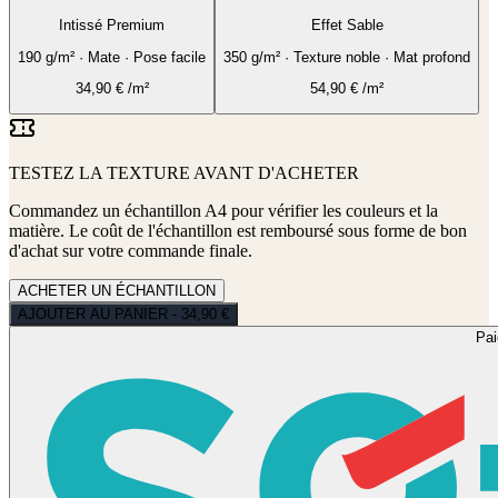
Intissé Premium
Effet Sable
190 g/m² · Mate · Pose facile
350 g/m² · Texture noble · Mat profond
34,90
€
/m²
54,90
€
/m²
TESTEZ LA TEXTURE AVANT D'ACHETER
Commandez un échantillon A4 pour vérifier les couleurs et la
matière. Le coût de l'échantillon est remboursé sous forme de bon
d'achat sur votre commande finale.
ACHETER UN ÉCHANTILLON
AJOUTER AU PANIER - 34,90 €
Pa