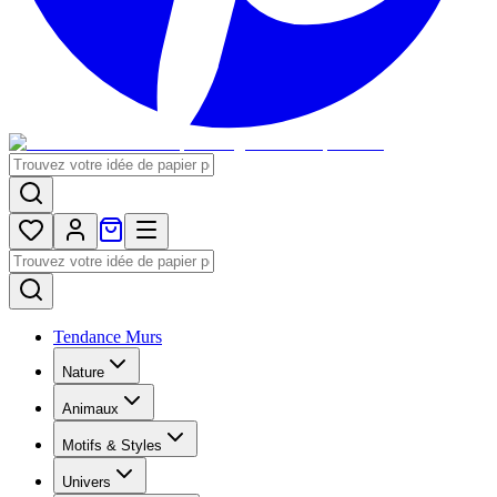
Tendance Murs
Nature
Animaux
Motifs & Styles
Univers