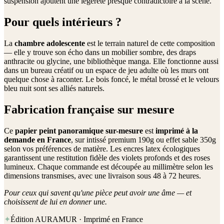
suspension ajoutent une légèreté presque contradictoire à la scène.
Pour quels intérieurs ?
La
chambre adolescente
est le terrain naturel de cette composition
— elle y trouve son écho dans un mobilier sombre, des draps
anthracite ou glycine, une bibliothèque manga. Elle fonctionne aussi
dans un bureau créatif ou un espace de jeu adulte où les murs ont
quelque chose à raconter. Le bois foncé, le métal brossé et le velours
bleu nuit sont ses alliés naturels.
Fabrication française sur mesure
Ce
papier peint panoramique sur-mesure
est
imprimé à la
demande en France
, sur intissé premium 190g ou effet sable 350g
selon vos préférences de matière. Les encres latex écologiques
garantissent une restitution fidèle des violets profonds et des roses
lumineux. Chaque commande est découpée au millimètre selon les
dimensions transmises, avec une livraison sous 48 à 72 heures.
Pour ceux qui savent qu'une pièce peut avoir une âme — et
choisissent de lui en donner une.
✦
Édition AURAMUR · Imprimé en France