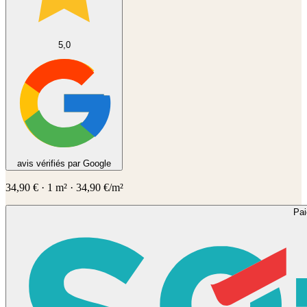
5,0
avis vérifiés par Google
34,90
€
·
1
m² ·
34,90
€/m²
Pa