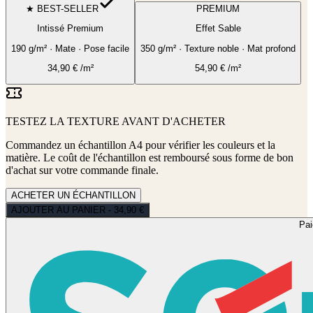
★ BEST-SELLER
PREMIUM
Intissé Premium
Effet Sable
190 g/m² · Mate · Pose facile
350 g/m² · Texture noble · Mat profond
34,90
€
/m²
54,90
€
/m²
TESTEZ LA TEXTURE AVANT D'ACHETER
Commandez un échantillon A4 pour vérifier les couleurs et la
matière. Le coût de l'échantillon est remboursé sous forme de bon
d'achat sur votre commande finale.
ACHETER UN ÉCHANTILLON
AJOUTER AU PANIER - 34,90 €
Pa