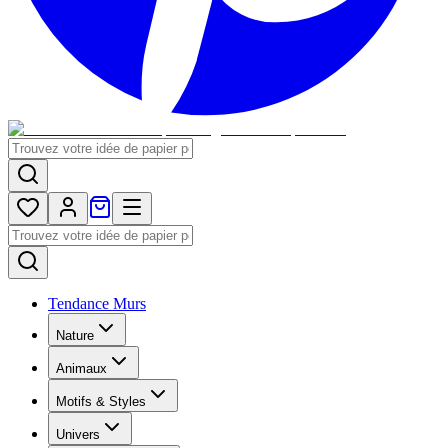
Tendance Murs
Nature
Animaux
Motifs & Styles
Univers