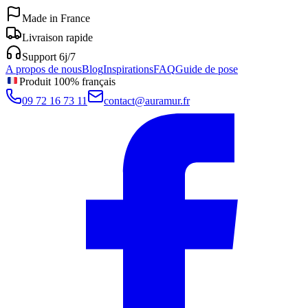
Made in France
Livraison rapide
Support 6j/7
A propos de nous
Blog
Inspirations
FAQ
Guide de pose
Produit 100% français
09 72 16 73 11
contact@auramur.fr