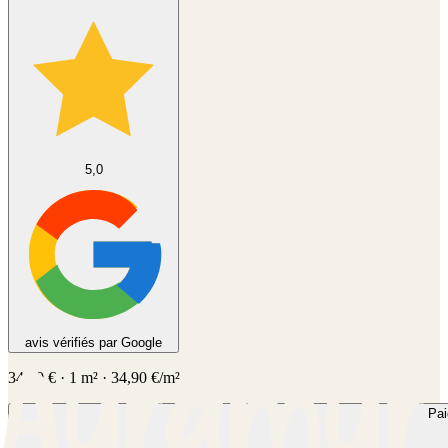
5,0
avis vérifiés par Google
34,90
€
·
1
m² ·
34,90
€/m²
Pa