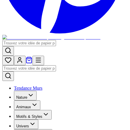
Tendance Murs
Nature
Animaux
Motifs & Styles
Univers