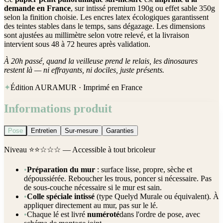
demande en France
, sur intissé premium 190g ou effet sable 350g
selon la finition choisie. Les encres latex écologiques garantissent
des teintes stables dans le temps, sans dégazage. Les dimensions
sont ajustées au millimètre selon votre relevé, et la livraison
intervient sous 48 à 72 heures après validation.
À 20h passé, quand la veilleuse prend le relais, les dinosaures
restent là — ni effrayants, ni dociles, juste présents.
✦
Édition AURAMUR · Imprimé en France
Informations produit
Pose
Entretien
Sur-mesure
Garanties
Niveau
⭐⭐☆☆☆
— Accessible à tout bricoleur
•
Préparation du mur
: surface lisse, propre, sèche et
dépoussiérée. Reboucher les trous, poncer si nécessaire. Pas
de sous-couche nécessaire si le mur est sain.
•
Colle spéciale intissé
(type Quelyd Murale ou équivalent). À
appliquer directement au mur, pas sur le lé.
•
Chaque lé est livré
numéroté
dans l'ordre de pose, avec