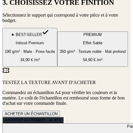
3. CHOISISSEZ VOTRE FINITION
Sélectionnez le support qui correspond à votre pièce et à votre
budget.
★ BEST-SELLER
PREMIUM
Intissé Premium
Effet Sable
190 g/m² · Mate · Pose facile
350 g/m² · Texture noble · Mat profond
34,90
€
/m²
54,90
€
/m²
TESTEZ LA TEXTURE AVANT D'ACHETER
Commandez un échantillon A4 pour vérifier les couleurs et la
matière. Le coût de l'échantillon est remboursé sous forme de bon
d'achat sur votre commande finale.
ACHETER UN ÉCHANTILLON
AJOUTER AU PANIER - 34,90 €
Pa