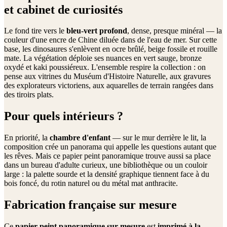
et cabinet de curiosités
Le fond tire vers le
bleu-vert profond
, dense, presque minéral — la
couleur d'une encre de Chine diluée dans de l'eau de mer. Sur cette
base, les dinosaures s'enlèvent en ocre brûlé, beige fossile et rouille
mate. La végétation déploie ses nuances en vert sauge, bronze
oxydé et kaki poussiéreux. L'ensemble respire la collection : on
pense aux vitrines du Muséum d'Histoire Naturelle, aux gravures
des explorateurs victoriens, aux aquarelles de terrain rangées dans
des tiroirs plats.
Pour quels intérieurs ?
En priorité, la
chambre d'enfant
— sur le mur derrière le lit, la
composition crée un panorama qui appelle les questions autant que
les rêves. Mais ce papier peint panoramique trouve aussi sa place
dans un bureau d'adulte curieux, une bibliothèque ou un couloir
large : la palette sourde et la densité graphique tiennent face à du
bois foncé, du rotin naturel ou du métal mat anthracite.
Fabrication française sur mesure
Ce
papier peint panoramique sur-mesure
est
imprimé à la