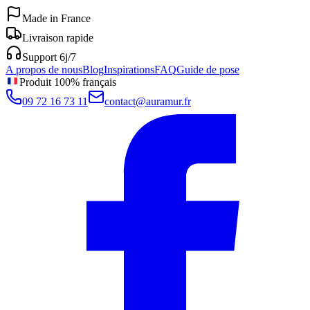
Made in France
Livraison rapide
Support 6j/7
A propos de nous
Blog
Inspirations
FAQ
Guide de pose
Produit 100% français
09 72 16 73 11
contact@auramur.fr