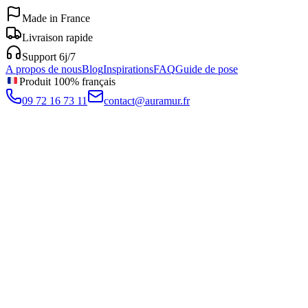
Made in France
Livraison rapide
Support 6j/7
A propos de nous
Blog
Inspirations
FAQ
Guide de pose
Produit 100% français
09 72 16 73 11
contact@auramur.fr