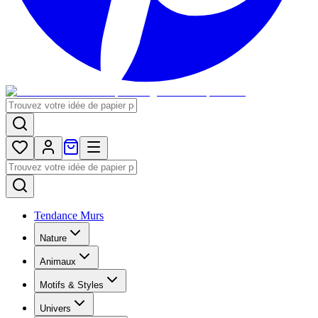
Tendance Murs
Nature
Animaux
Motifs & Styles
Univers