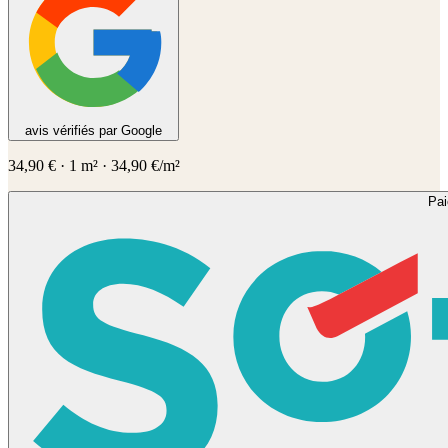
avis vérifiés par Google
34,90
€
·
1
m² ·
34,90
€/m²
Pa