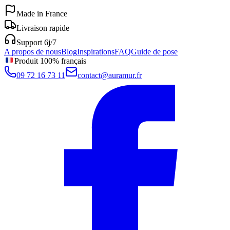
Made in France
Livraison rapide
Support 6j/7
A propos de nous
Blog
Inspirations
FAQ
Guide de pose
Produit 100% français
09 72 16 73 11
contact@auramur.fr